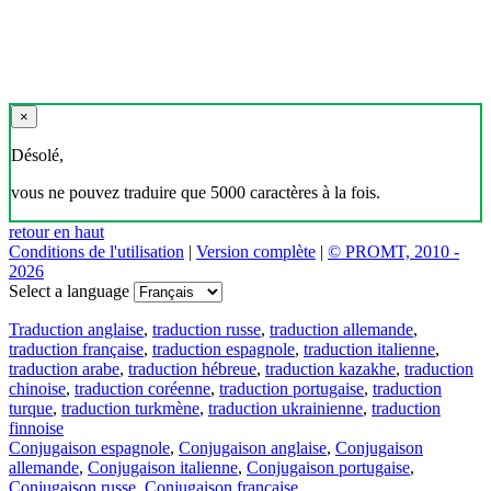
×
Désolé,
vous ne pouvez traduire que 5000 caractères à la fois.
retour en haut
Conditions de l'utilisation
|
Version complète
|
© PROMT, 2010 -
2026
Select a language
Traduction anglaise
,
traduction russe
,
traduction allemande
,
traduction française
,
traduction espagnole
,
traduction italienne
,
traduction arabe
,
traduction hébreue
,
traduction kazakhe
,
traduction
chinoise
,
traduction coréenne
,
traduction portugaise
,
traduction
turque
,
traduction turkmène
,
traduction ukrainienne
,
traduction
finnoise
Conjugaison espagnole
,
Conjugaison anglaise
,
Conjugaison
allemande
,
Conjugaison italienne
,
Conjugaison portugaise
,
Conjugaison russe
,
Conjugaison française
.