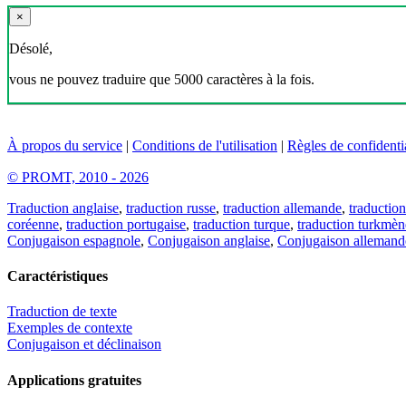
×
Désolé,
vous ne pouvez traduire que 5000 caractères à la fois.
À propos du service
|
Conditions de l'utilisation
|
Règles de confidentia
© PROMT, 2010 - 2026
Traduction anglaise
,
traduction russe
,
traduction allemande
,
traduction
coréenne
,
traduction portugaise
,
traduction turque
,
traduction turkmèn
Conjugaison espagnole
,
Conjugaison anglaise
,
Conjugaison allemand
Caractéristiques
Traduction de texte
Exemples de contexte
Conjugaison et déclinaison
Applications gratuites