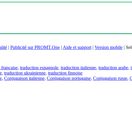
lité
|
Publicité sur PROMT.One
|
Aide et support
|
Version mobile
|
Sel
 française
,
traduction espagnole
,
traduction italienne
,
traduction arabe
,
e
,
traduction ukrainienne
,
traduction finnoise
e
,
Conjugaison italienne
,
Conjugaison portugaise
,
Conjugaison russe
,
C