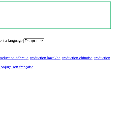
ect a language
traduction hébreue
,
traduction kazakhe
,
traduction chinoise
,
traduction
onjugaison française
.