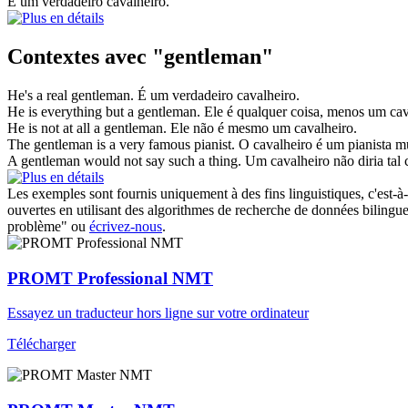
É um verdadeiro
cavalheiro
.
Contextes avec "gentleman"
He's a real
gentleman
.
É um verdadeiro
cavalheiro
.
He is everything but a
gentleman
.
Ele é qualquer coisa, menos um
cav
He is not at all a
gentleman
.
Ele não é mesmo um
cavalheiro
.
The
gentleman
is a very famous pianist.
O
cavalheiro
é um pianista m
A
gentleman
would not say such a thing.
Um
cavalheiro
não diria tal 
Les exemples sont fournis uniquement à des fins linguistiques, c'est-à-
ouvertes en utilisant des algorithmes de recherche de données bilingues
problème" ou
écrivez-nous
.
PROMT Professional NMT
Essayez un traducteur hors ligne sur votre ordinateur
Télécharger