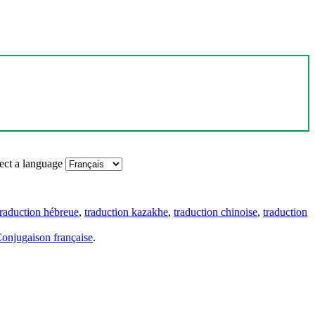
ect a language
traduction hébreue
,
traduction kazakhe
,
traduction chinoise
,
traduction
onjugaison française
.