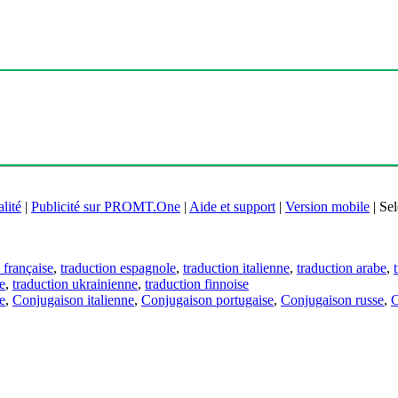
lité
|
Publicité sur PROMT.One
|
Aide et support
|
Version mobile
|
Sel
 française
,
traduction espagnole
,
traduction italienne
,
traduction arabe
,
e
,
traduction ukrainienne
,
traduction finnoise
e
,
Conjugaison italienne
,
Conjugaison portugaise
,
Conjugaison russe
,
C