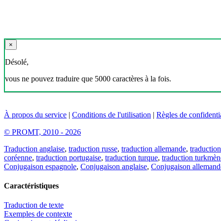
×
Désolé,
vous ne pouvez traduire que 5000 caractères à la fois.
À propos du service
|
Conditions de l'utilisation
|
Règles de confidentia
© PROMT, 2010 - 2026
Traduction anglaise
,
traduction russe
,
traduction allemande
,
traduction
coréenne
,
traduction portugaise
,
traduction turque
,
traduction turkmèn
Conjugaison espagnole
,
Conjugaison anglaise
,
Conjugaison allemand
Caractéristiques
Traduction de texte
Exemples de contexte