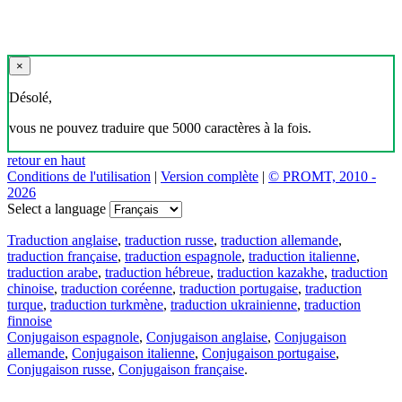
×
Désolé,
vous ne pouvez traduire que 5000 caractères à la fois.
retour en haut
Conditions de l'utilisation
|
Version complète
|
© PROMT, 2010 -
2026
Select a language
Traduction anglaise
,
traduction russe
,
traduction allemande
,
traduction française
,
traduction espagnole
,
traduction italienne
,
traduction arabe
,
traduction hébreue
,
traduction kazakhe
,
traduction
chinoise
,
traduction coréenne
,
traduction portugaise
,
traduction
turque
,
traduction turkmène
,
traduction ukrainienne
,
traduction
finnoise
Conjugaison espagnole
,
Conjugaison anglaise
,
Conjugaison
allemande
,
Conjugaison italienne
,
Conjugaison portugaise
,
Conjugaison russe
,
Conjugaison française
.