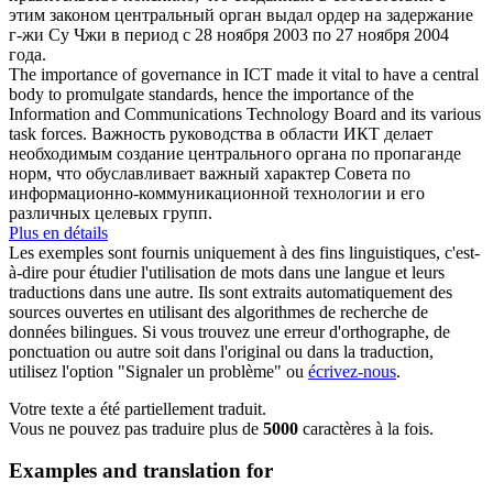
этим законом центральный орган выдал ордер на задержание
г-жи Су Чжи в период с 28 ноября 2003 по 27 ноября 2004
года.
The importance of governance in ICT made it vital to have a
central
body
to promulgate standards, hence the importance of the
Information and Communications Technology Board and its various
task forces.
Важность руководства в области ИКТ делает
необходимым создание центрального органа по пропаганде
норм, что обуславливает важный характер Совета по
информационно-коммуникационной технологии и его
различных целевых групп.
Plus en détails
Les exemples sont fournis uniquement à des fins linguistiques, c'est-
à-dire pour étudier l'utilisation de mots dans une langue et leurs
traductions dans une autre. Ils sont extraits automatiquement des
sources ouvertes en utilisant des algorithmes de recherche de
données bilingues. Si vous trouvez une erreur d'orthographe, de
ponctuation ou autre soit dans l'original ou dans la traduction,
utilisez l'option "Signaler un problème" ou
écrivez-nous
.
Votre texte a été partiellement traduit.
Vous ne pouvez pas traduire plus de
5000
caractères à la fois.
Examples and translation for