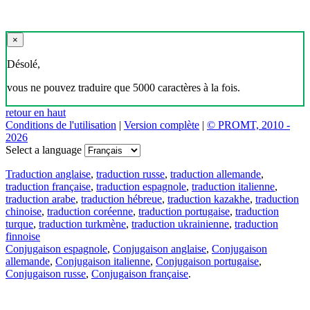
×
Désolé,
vous ne pouvez traduire que 5000 caractères à la fois.
retour en haut
Conditions de l'utilisation
|
Version complète
|
© PROMT, 2010 -
2026
Select a language
Traduction anglaise
,
traduction russe
,
traduction allemande
,
traduction française
,
traduction espagnole
,
traduction italienne
,
traduction arabe
,
traduction hébreue
,
traduction kazakhe
,
traduction
chinoise
,
traduction coréenne
,
traduction portugaise
,
traduction
turque
,
traduction turkmène
,
traduction ukrainienne
,
traduction
finnoise
Conjugaison espagnole
,
Conjugaison anglaise
,
Conjugaison
allemande
,
Conjugaison italienne
,
Conjugaison portugaise
,
Conjugaison russe
,
Conjugaison française
.
Caractéristiques