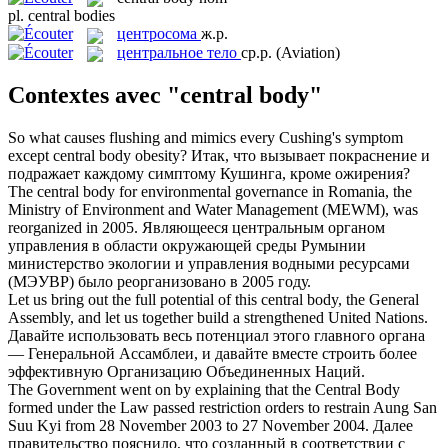
pl.
central bodies
центросома
ж.р.
центральное тело
ср.р.
(Aviation)
Contextes avec "central body"
So what causes flushing and mimics every Cushing's symptom
except
central body
obesity?
Итак, что вызывает покраснение и
подражает каждому симптому Кушинга, кроме ожирения?
The
central body
for environmental governance in Romania, the
Ministry of Environment and Water Management (MEWM), was
reorganized in 2005.
Являющееся центральным органом
управления в области окружающей среды Румынии
министерство экологии и управления водными ресурсами
(МЭУВР) было реорганизовано в 2005 году.
Let us bring out the full potential of this
central body
, the General
Assembly, and let us together build a strengthened United Nations.
Давайте использовать весь потенциал этого главного органа
— Генеральной Ассамблеи, и давайте вместе строить более
эффективную Организацию Объединенных Наций.
The Government went on by explaining that the
Central Body
formed under the Law passed restriction orders to restrain Aung San
Suu Kyi from 28 November 2003 to 27 November 2004.
Далее
правительство пояснило, что созданный в соответствии с