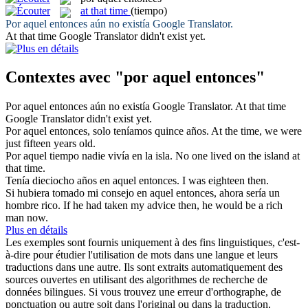
at that time
(tiempo)
Por aquel entonces
aún no existía Google Translator.
At that time
Google Translator didn't exist yet.
Contextes avec "por aquel entonces"
Por aquel entonces
aún no existía Google Translator.
At that time
Google Translator didn't exist yet.
Por aquel entonces
, solo teníamos quince años.
At the time, we were
just fifteen years old.
Por aquel
tiempo nadie vivía en la isla.
No one lived
on
the island at
that
time.
Tenía dieciocho años en
aquel entonces
.
I was eighteen
then
.
Si hubiera tomado mi consejo en
aquel entonces
, ahora sería un
hombre rico.
If he had taken my advice
then
, he would be a rich
man now.
Plus en détails
Les exemples sont fournis uniquement à des fins linguistiques, c'est-
à-dire pour étudier l'utilisation de mots dans une langue et leurs
traductions dans une autre. Ils sont extraits automatiquement des
sources ouvertes en utilisant des algorithmes de recherche de
données bilingues. Si vous trouvez une erreur d'orthographe, de
ponctuation ou autre soit dans l'original ou dans la traduction,