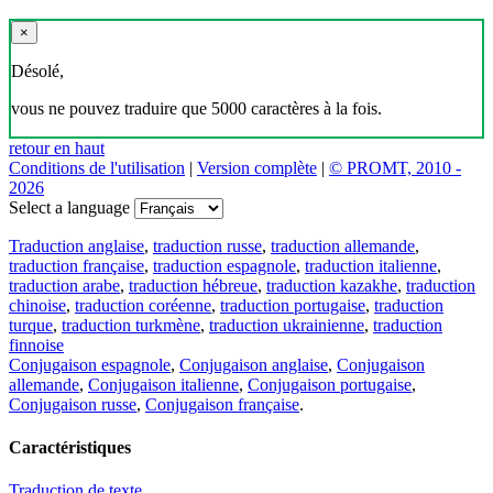
×
Désolé,
vous ne pouvez traduire que 5000 caractères à la fois.
retour en haut
Conditions de l'utilisation
|
Version complète
|
© PROMT, 2010 -
2026
Select a language
Traduction anglaise
,
traduction russe
,
traduction allemande
,
traduction française
,
traduction espagnole
,
traduction italienne
,
traduction arabe
,
traduction hébreue
,
traduction kazakhe
,
traduction
chinoise
,
traduction coréenne
,
traduction portugaise
,
traduction
turque
,
traduction turkmène
,
traduction ukrainienne
,
traduction
finnoise
Conjugaison espagnole
,
Conjugaison anglaise
,
Conjugaison
allemande
,
Conjugaison italienne
,
Conjugaison portugaise
,
Conjugaison russe
,
Conjugaison française
.
Caractéristiques
Traduction de texte