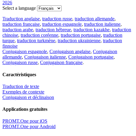
2026
Select a language
Traduction anglaise
,
traduction russe
,
traduction allemande
,
traduction française
,
traduction espagnole
,
traduction italienne
,
traduction arabe
,
traduction hébreue
,
traduction kazakhe
,
traduction
chinoise
,
traduction coréenne
,
traduction portugaise
,
traduction
turque
,
traduction turkmène
,
traduction ukrainienne
,
traduction
finnoise
Conjugaison espagnole
,
Conjugaison anglaise
,
Conjugaison
allemande
,
Conjugaison italienne
,
Conjugaison portugaise
,
Conjugaison russe
,
Conjugaison française
.
Caractéristiques
Traduction de texte
Exemples de contexte
Conjugaison et déclinaison
Applications gratuites
PROMT.One pour iOS
PROMT.One pour Android