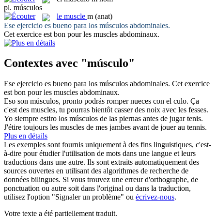
pl.
músculos
le
muscle
m
(anat)
Ese ejercicio es bueno para los
músculos
abdominales.
Cet exercice est bon pour les
muscles
abdominaux.
Contextes avec "músculo"
Ese ejercicio es bueno para los
músculos
abdominales.
Cet exercice
est bon pour les
muscles
abdominaux.
Eso son
músculos
, pronto podrás romper nueces con el culo.
Ça
c'est des
muscles
, tu pourras bientôt casser des noix avec les fesses.
Yo siempre estiro los
músculos
de las piernas antes de jugar tenis.
J'étire toujours les
muscles
de mes jambes avant de jouer au tennis.
Plus en détails
Les exemples sont fournis uniquement à des fins linguistiques, c'est-
à-dire pour étudier l'utilisation de mots dans une langue et leurs
traductions dans une autre. Ils sont extraits automatiquement des
sources ouvertes en utilisant des algorithmes de recherche de
données bilingues. Si vous trouvez une erreur d'orthographe, de
ponctuation ou autre soit dans l'original ou dans la traduction,
utilisez l'option "Signaler un problème" ou
écrivez-nous
.
Votre texte a été partiellement traduit.