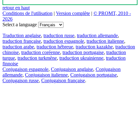
retour en haut
Conditions de l'utilisation
|
Version complète
|
© PROMT, 2010 -
2026
Select a language
Traduction anglaise
,
traduction russe
,
traduction allemande
,
traduction française
,
traduction espagnole
,
traduction italienne
,
traduction arabe
,
traduction hébreue
,
traduction kazakhe
,
traduction
chinoise
,
traduction coréenne
,
traduction portugaise
,
traduction
turque
,
traduction turkmène
,
traduction ukrainienne
,
traduction
finnoise
Conjugaison espagnole
,
Conjugaison anglaise
,
Conjugaison
allemande
,
Conjugaison italienne
,
Conjugaison portugaise
,
Conjugaison russe
,
Conjugaison française
.
Caractéristiques
Traduction de texte
Exemples de contexte
Conjugaison et déclinaison
Applications gratuites