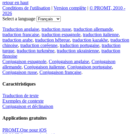
retour en haut
Conditions de l'utilisation
|
Version complète
|
© PROMT, 2010 -
2026
Select a language
Traduction anglaise
,
traduction russe
,
traduction allemande
,
traduction française
,
traduction espagnole
,
traduction italienne
,
traduction arabe
,
traduction hébreue
,
traduction kazakhe
,
traduction
chinoise
,
traduction coréenne
,
traduction portugaise
,
traduction
turque
,
traduction turkmène
,
traduction ukrainienne
,
traduction
finnoise
Conjugaison espagnole
,
Conjugaison anglaise
,
Conjugaison
allemande
,
Conjugaison italienne
,
Conjugaison portugaise
,
Conjugaison russe
,
Conjugaison française
.
Caractéristiques
Traduction de texte
Exemples de contexte
Conjugaison et déclinaison
Applications gratuites
PROMT.One pour iOS