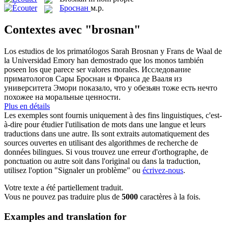
Броснан
м.р.
Contextes avec "brosnan"
Los estudios de los primatólogos Sarah
Brosnan
y Frans de Waal de
la Universidad Emory han demostrado que los monos también
poseen los que parece ser valores morales.
Исследование
приматологов Сары
Броснан
и Франса де Вааля из
университета Эмори показало, что у обезьян тоже есть нечто
похожее на моральные ценности.
Plus en détails
Les exemples sont fournis uniquement à des fins linguistiques, c'est-
à-dire pour étudier l'utilisation de mots dans une langue et leurs
traductions dans une autre. Ils sont extraits automatiquement des
sources ouvertes en utilisant des algorithmes de recherche de
données bilingues. Si vous trouvez une erreur d'orthographe, de
ponctuation ou autre soit dans l'original ou dans la traduction,
utilisez l'option "Signaler un problème" ou
écrivez-nous
.
Votre texte a été partiellement traduit.
Vous ne pouvez pas traduire plus de
5000
caractères à la fois.
Examples and translation for