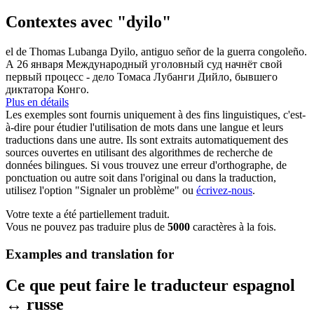
Contextes avec "dyilo"
el de Thomas Lubanga
Dyilo
, antiguo señor de la guerra congoleño.
А 26 января Международный уголовный суд начнёт свой
первый процесс - дело Томаса Лубанги Дийло, бывшего
диктатора Конго.
Plus en détails
Les exemples sont fournis uniquement à des fins linguistiques, c'est-
à-dire pour étudier l'utilisation de mots dans une langue et leurs
traductions dans une autre. Ils sont extraits automatiquement des
sources ouvertes en utilisant des algorithmes de recherche de
données bilingues. Si vous trouvez une erreur d'orthographe, de
ponctuation ou autre soit dans l'original ou dans la traduction,
utilisez l'option "Signaler un problème" ou
écrivez-nous
.
Votre texte a été partiellement traduit.
Vous ne pouvez pas traduire plus de
5000
caractères à la fois.
Examples and translation for
Ce que peut faire le traducteur espagnol
↔ russe