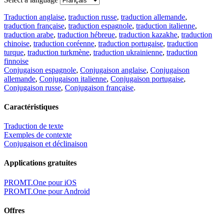
Traduction anglaise
,
traduction russe
,
traduction allemande
,
traduction française
,
traduction espagnole
,
traduction italienne
,
traduction arabe
,
traduction hébreue
,
traduction kazakhe
,
traduction
chinoise
,
traduction coréenne
,
traduction portugaise
,
traduction
turque
,
traduction turkmène
,
traduction ukrainienne
,
traduction
finnoise
Conjugaison espagnole
,
Conjugaison anglaise
,
Conjugaison
allemande
,
Conjugaison italienne
,
Conjugaison portugaise
,
Conjugaison russe
,
Conjugaison française
.
Caractéristiques
Traduction de texte
Exemples de contexte
Conjugaison et déclinaison
Applications gratuites
PROMT.One pour iOS
PROMT.One pour Android
Offres