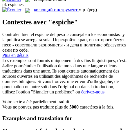
pl.
espiches
колющий инструмент
м.р.
(peg)
Contextes avec "espiche"
Controlen bien el
espiche
del peso -aconsejaban los economistas- y
la política se arreglará sola.
Перекройте кран, из которого бегут
песо - советовали экономисты - и дела в политике образуются
сами по себе.
Plus en détails
Les exemples sont fournis uniquement à des fins linguistiques, c'est-
à-dire pour étudier l'utilisation de mots dans une langue et leurs
traductions dans une autre. Ils sont extraits automatiquement des
sources ouvertes en utilisant des algorithmes de recherche de
données bilingues. Si vous trouvez une erreur d'orthographe, de
ponctuation ou autre soit dans l'original ou dans la traduction,
utilisez l'option "Signaler un problème" ou
écrivez-nous
.
Votre texte a été partiellement traduit.
Vous ne pouvez pas traduire plus de
5000
caractères à la fois.
Examples and translation for