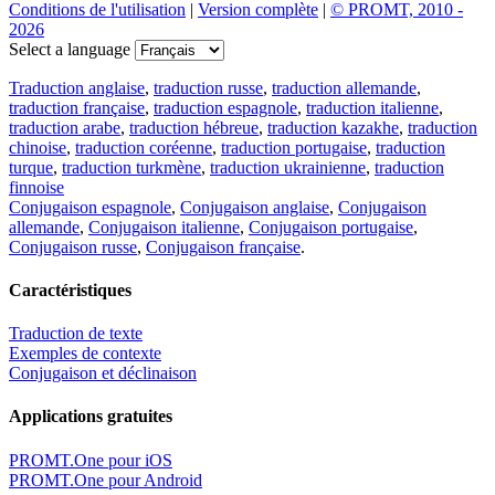
Conditions de l'utilisation
|
Version complète
|
© PROMT, 2010 -
2026
Select a language
Traduction anglaise
,
traduction russe
,
traduction allemande
,
traduction française
,
traduction espagnole
,
traduction italienne
,
traduction arabe
,
traduction hébreue
,
traduction kazakhe
,
traduction
chinoise
,
traduction coréenne
,
traduction portugaise
,
traduction
turque
,
traduction turkmène
,
traduction ukrainienne
,
traduction
finnoise
Conjugaison espagnole
,
Conjugaison anglaise
,
Conjugaison
allemande
,
Conjugaison italienne
,
Conjugaison portugaise
,
Conjugaison russe
,
Conjugaison française
.
Caractéristiques
Traduction de texte
Exemples de contexte
Conjugaison et déclinaison
Applications gratuites
PROMT.One pour iOS
PROMT.One pour Android