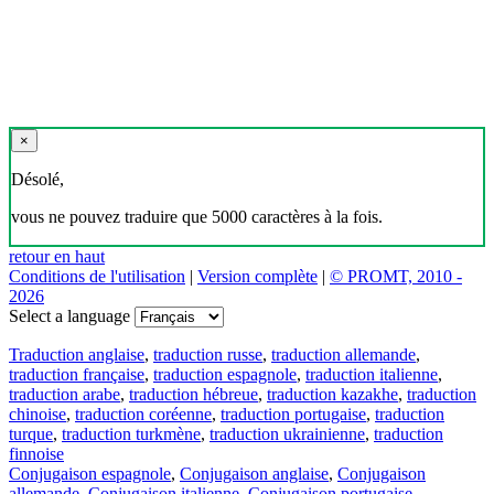
×
Désolé,
vous ne pouvez traduire que 5000 caractères à la fois.
retour en haut
Conditions de l'utilisation
|
Version complète
|
© PROMT, 2010 -
2026
Select a language
Traduction anglaise
,
traduction russe
,
traduction allemande
,
traduction française
,
traduction espagnole
,
traduction italienne
,
traduction arabe
,
traduction hébreue
,
traduction kazakhe
,
traduction
chinoise
,
traduction coréenne
,
traduction portugaise
,
traduction
turque
,
traduction turkmène
,
traduction ukrainienne
,
traduction
finnoise
Conjugaison espagnole
,
Conjugaison anglaise
,
Conjugaison
allemande
,
Conjugaison italienne
,
Conjugaison portugaise
,