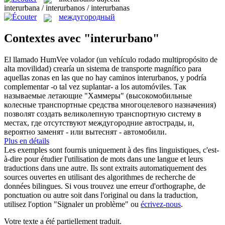
interurbana / interurbanos / interurbanas
междугородный
Contextes avec "interurbano"
El llamado HumVee volador (un vehículo rodado multipropósito de
alta movilidad) crearía un sistema de transporte magnífico para
aquellas zonas en las que no hay caminos
interurbanos
, y podría
complementar -o tal vez suplantar- a los automóviles.
Так
называемые летающие "Хаммеры" (высокомобильные
колесные транспортные средства многоцелевого назначения)
позволят создать великолепную транспортную систему в
местах, где отсутствуют
междугородние
автострады, и,
вероятно заменят - или вытеснят - автомобили.
Plus en détails
Les exemples sont fournis uniquement à des fins linguistiques, c'est-
à-dire pour étudier l'utilisation de mots dans une langue et leurs
traductions dans une autre. Ils sont extraits automatiquement des
sources ouvertes en utilisant des algorithmes de recherche de
données bilingues. Si vous trouvez une erreur d'orthographe, de
ponctuation ou autre soit dans l'original ou dans la traduction,
utilisez l'option "Signaler un problème" ou
écrivez-nous
.
Votre texte a été partiellement traduit.