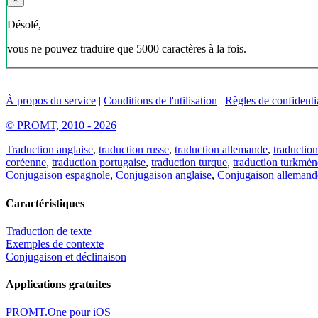
Désolé,
vous ne pouvez traduire que 5000 caractères à la fois.
À propos du service
|
Conditions de l'utilisation
|
Règles de confidentia
© PROMT, 2010 - 2026
Traduction anglaise
,
traduction russe
,
traduction allemande
,
traduction
coréenne
,
traduction portugaise
,
traduction turque
,
traduction turkmèn
Conjugaison espagnole
,
Conjugaison anglaise
,
Conjugaison allemand
Caractéristiques
Traduction de texte
Exemples de contexte
Conjugaison et déclinaison
Applications gratuites
PROMT.One pour iOS