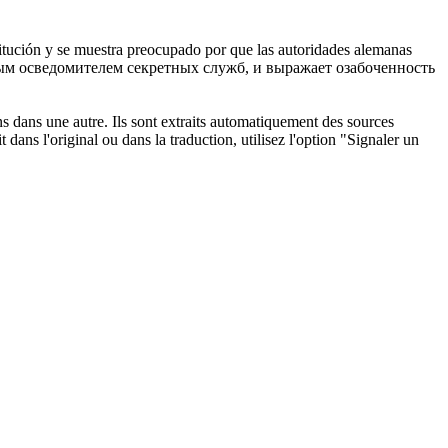
stitución y se muestra preocupado por que las autoridades alemanas
йным осведомителем секретных служб, и выражает озабоченность
ons dans une autre. Ils sont extraits automatiquement des sources
dans l'original ou dans la traduction, utilisez l'option "Signaler un