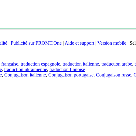
lité
|
Publicité sur PROMT.One
|
Aide et support
|
Version mobile
|
Sel
 française
,
traduction espagnole
,
traduction italienne
,
traduction arabe
,
e
,
traduction ukrainienne
,
traduction finnoise
e
,
Conjugaison italienne
,
Conjugaison portugaise
,
Conjugaison russe
,
C