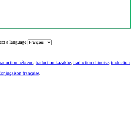
ect a language
traduction hébreue
,
traduction kazakhe
,
traduction chinoise
,
traduction
onjugaison française
.