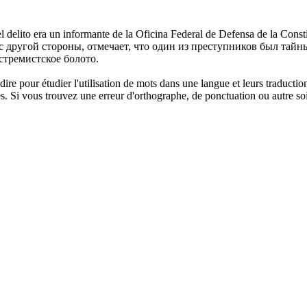
del delito era un informante de la Oficina Federal de Defensa de la Con
 с другой стороны, отмечает, что один из преступников был та
стремистское болото.
dire pour étudier l'utilisation de mots dans une langue et leurs traducti
. Si vous trouvez une erreur d'orthographe, de ponctuation ou autre soit 