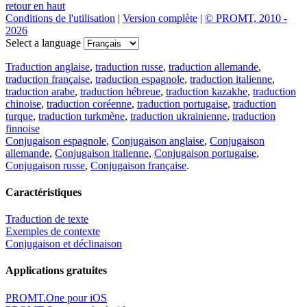
retour en haut
Conditions de l'utilisation
|
Version complète
|
© PROMT, 2010 -
2026
Select a language
Traduction anglaise
,
traduction russe
,
traduction allemande
,
traduction française
,
traduction espagnole
,
traduction italienne
,
traduction arabe
,
traduction hébreue
,
traduction kazakhe
,
traduction
chinoise
,
traduction coréenne
,
traduction portugaise
,
traduction
turque
,
traduction turkmène
,
traduction ukrainienne
,
traduction
finnoise
Conjugaison espagnole
,
Conjugaison anglaise
,
Conjugaison
allemande
,
Conjugaison italienne
,
Conjugaison portugaise
,
Conjugaison russe
,
Conjugaison française
.
Caractéristiques
Traduction de texte
Exemples de contexte
Conjugaison et déclinaison
Applications gratuites
PROMT.One pour iOS