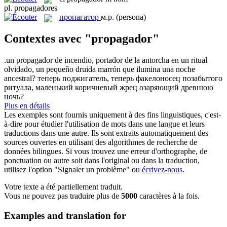
pl.
propagadores
пропагатор
м.р.
(persona)
Contextes avec "propagador"
.un
propagador
de incendio, portador de la antorcha en un ritual
olvidado, un pequeño druida marrón que ilumina una noche
ancestral?
теперь поджигатель, теперь факелоносец позабытого
ритуала, маленький коричневый жрец озаряющий древнюю
ночь?
Plus en détails
Les exemples sont fournis uniquement à des fins linguistiques, c'est-
à-dire pour étudier l'utilisation de mots dans une langue et leurs
traductions dans une autre. Ils sont extraits automatiquement des
sources ouvertes en utilisant des algorithmes de recherche de
données bilingues. Si vous trouvez une erreur d'orthographe, de
ponctuation ou autre soit dans l'original ou dans la traduction,
utilisez l'option "Signaler un problème" ou
écrivez-nous
.
Votre texte a été partiellement traduit.
Vous ne pouvez pas traduire plus de
5000
caractères à la fois.
Examples and translation for