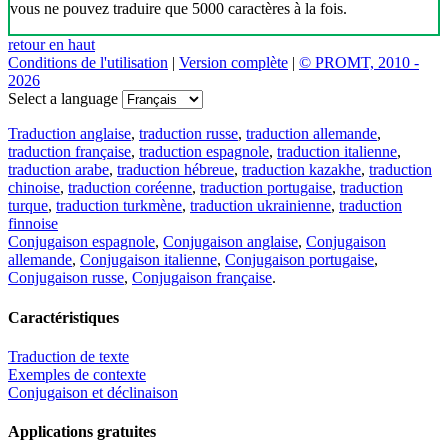
vous ne pouvez traduire que 5000 caractères à la fois.
retour en haut
Conditions de l'utilisation
|
Version complète
|
© PROMT, 2010 -
2026
Select a language
Traduction anglaise
,
traduction russe
,
traduction allemande
,
traduction française
,
traduction espagnole
,
traduction italienne
,
traduction arabe
,
traduction hébreue
,
traduction kazakhe
,
traduction
chinoise
,
traduction coréenne
,
traduction portugaise
,
traduction
turque
,
traduction turkmène
,
traduction ukrainienne
,
traduction
finnoise
Conjugaison espagnole
,
Conjugaison anglaise
,
Conjugaison
allemande
,
Conjugaison italienne
,
Conjugaison portugaise
,
Conjugaison russe
,
Conjugaison française
.
Caractéristiques
Traduction de texte
Exemples de contexte
Conjugaison et déclinaison
Applications gratuites