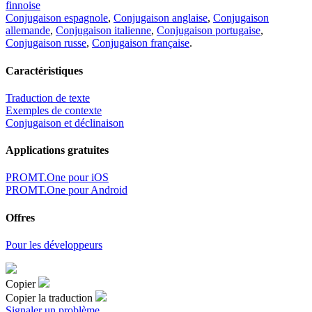
finnoise
Conjugaison espagnole
,
Conjugaison anglaise
,
Conjugaison
allemande
,
Conjugaison italienne
,
Conjugaison portugaise
,
Conjugaison russe
,
Conjugaison française
.
Caractéristiques
Traduction de texte
Exemples de contexte
Conjugaison et déclinaison
Applications gratuites
PROMT.One pour iOS
PROMT.One pour Android
Offres
Pour les développeurs
Copier
Copier la traduction
Signaler un problème