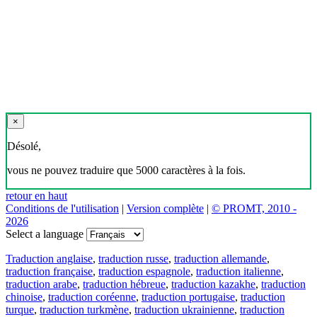
×
Désolé,
vous ne pouvez traduire que 5000 caractères à la fois.
retour en haut
Conditions de l'utilisation
|
Version complète
|
© PROMT, 2010 -
2026
Select a language
Traduction anglaise
,
traduction russe
,
traduction allemande
,
traduction française
,
traduction espagnole
,
traduction italienne
,
traduction arabe
,
traduction hébreue
,
traduction kazakhe
,
traduction
chinoise
,
traduction coréenne
,
traduction portugaise
,
traduction
turque
,
traduction turkmène
,
traduction ukrainienne
,
traduction