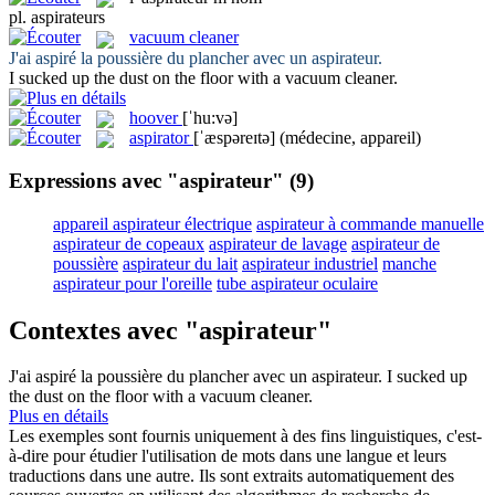
pl.
aspirateurs
vacuum cleaner
J'ai aspiré la poussière du plancher avec un
aspirateur
.
I sucked up the dust on the floor with a
vacuum cleaner
.
hoover
[ˈhu:və]
aspirator
[ˈæspəreɪtə]
(médecine, appareil)
Expressions avec "aspirateur"
(9)
appareil aspirateur électrique
aspirateur à commande manuelle
aspirateur de copeaux
aspirateur de lavage
aspirateur de
poussière
aspirateur du lait
aspirateur industriel
manche
aspirateur pour l'oreille
tube aspirateur oculaire
Contextes avec "aspirateur"
J'ai aspiré la poussière du plancher avec un
aspirateur
.
I sucked up
the dust on the floor with a
vacuum cleaner
.
Plus en détails
Les exemples sont fournis uniquement à des fins linguistiques, c'est-
à-dire pour étudier l'utilisation de mots dans une langue et leurs
traductions dans une autre. Ils sont extraits automatiquement des