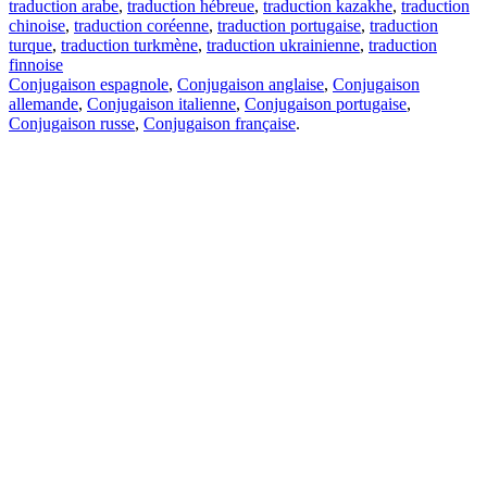
traduction arabe
,
traduction hébreue
,
traduction kazakhe
,
traduction
chinoise
,
traduction coréenne
,
traduction portugaise
,
traduction
turque
,
traduction turkmène
,
traduction ukrainienne
,
traduction
finnoise
Conjugaison espagnole
,
Conjugaison anglaise
,
Conjugaison
allemande
,
Conjugaison italienne
,
Conjugaison portugaise
,
Conjugaison russe
,
Conjugaison française
.
Caractéristiques
Traduction de texte
Exemples de contexte
Conjugaison et déclinaison
Applications gratuites
PROMT.One pour iOS
PROMT.One pour Android
Offres
Pour les développeurs