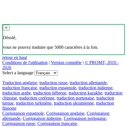
×
Désolé,
vous ne pouvez traduire que 5000 caractères à la fois.
retour en haut
Conditions de l'utilisation
|
Version complète
|
© PROMT, 2010 -
2026
Select a language
Traduction anglaise
,
traduction russe
,
traduction allemande
,
traduction française
,
traduction espagnole
,
traduction italienne
,
traduction arabe
,
traduction hébreue
,
traduction kazakhe
,
traduction
chinoise
,
traduction coréenne
,
traduction portugaise
,
traduction
turque
,
traduction turkmène
,
traduction ukrainienne
,
traduction
finnoise
Conjugaison espagnole
,
Conjugaison anglaise
,
Conjugaison
allemande
,
Conjugaison italienne
,
Conjugaison portugaise
,
Conjugaison russe
,
Conjugaison française
.