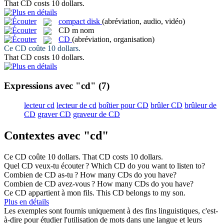
That
CD
costs 10 dollars.
compact disk
(abréviation, audio, vidéo)
CD
m
nom
CD
(abréviation, organisation)
Ce
CD
coûte 10 dollars.
That
CD
costs 10 dollars.
Expressions avec "cd"
(7)
lecteur cd
lecteur de cd
boîtier pour CD
brûler CD
brûleur de
CD
graver CD
graveur de CD
Contextes avec "cd"
Ce
CD
coûte 10 dollars.
That
CD
costs 10 dollars.
Quel
CD
veux-tu écouter ?
Which
CD
do you want to listen to?
Combien de
CD
as-tu ?
How many
CDs
do you have?
Combien de
CD
avez-vous ?
How many
CDs
do you have?
Ce
CD
appartient à mon fils.
This
CD
belongs to my son.
Plus en détails
Les exemples sont fournis uniquement à des fins linguistiques, c'est-
à-dire pour étudier l'utilisation de mots dans une langue et leurs