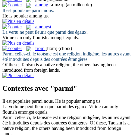
among
[əˈmʌŋ]
(au milieu de)
Il est populaire
parmi
nous.
He is popular
among
us.
amongst
La vertu ne peut fleurir que
parmi
des égaux.
Virtue can only flourish
amongst
equals.
from
[frɔm]
(choix)
Parmi
celles-ci, le taoïsme est une religion indigène, les autres ayant
été introduites depuis des contrées étrangères.
Of these, Taoism is a native religion, the others having been
introduced
from
foreign lands.
Contextes avec "parmi"
Il est populaire
parmi
nous.
He is popular
among
us.
La vertu ne peut fleurir que
parmi
des égaux.
Virtue can only
flourish
amongst
equals.
Parmi
celles-ci, le taoïsme est une religion indigène, les autres ayant
été introduites depuis des contrées étrangères.
Of these, Taoism is a
native religion, the others having been introduced
from
foreign
lands.