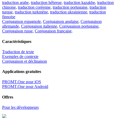
traduction arabe
,
traduction hébreue
,
traduction kazakhe
,
traduction
chinoise
,
traduction coréenne
,
traduction portugaise
,
traduction
turque
,
traduction turkmène
,
traduction ukrainienne
,
traduction
finnoise
Conjugaison espagnole
,
Conjugaison anglaise
,
Conjugaison
allemande
,
Conjugaison italienne
,
Conjugaison portugaise
,
Conjugaison russe
,
Conjugaison française
.
Caractéristiques
Traduction de texte
Exemples de contexte
Conjugaison et déclinaison
Applications gratuites
PROMT.One pour iOS
PROMT.One pour Android
Offres
Pour les développeurs