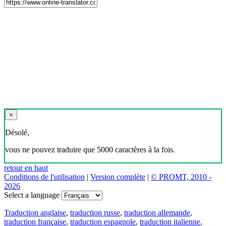
×
Désolé,
vous ne pouvez traduire que 5000 caractères à la fois.
retour en haut
Conditions de l'utilisation
|
Version complète
|
© PROMT, 2010 -
2026
Select a language
Traduction anglaise
,
traduction russe
,
traduction allemande
,
traduction française
,
traduction espagnole
,
traduction italienne
,