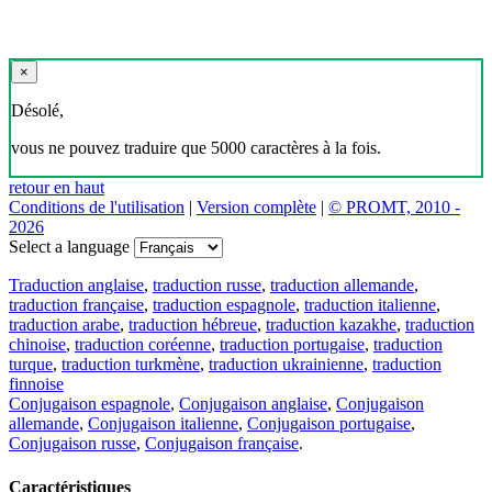
×
Désolé,
vous ne pouvez traduire que 5000 caractères à la fois.
retour en haut
Conditions de l'utilisation
|
Version complète
|
© PROMT, 2010 -
2026
Select a language
Traduction anglaise
,
traduction russe
,
traduction allemande
,
traduction française
,
traduction espagnole
,
traduction italienne
,
traduction arabe
,
traduction hébreue
,
traduction kazakhe
,
traduction
chinoise
,
traduction coréenne
,
traduction portugaise
,
traduction
turque
,
traduction turkmène
,
traduction ukrainienne
,
traduction
finnoise
Conjugaison espagnole
,
Conjugaison anglaise
,
Conjugaison
allemande
,
Conjugaison italienne
,
Conjugaison portugaise
,
Conjugaison russe
,
Conjugaison française
.
Caractéristiques