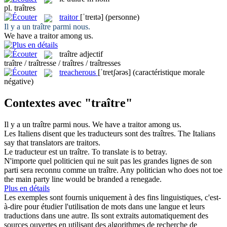
pl.
traîtres
traitor
[ˈtreɪtə]
(personne)
Il y a un
traître
parmi nous.
We have a
traitor
among us.
traître
adjectif
traître / traîtresse / traîtres / traîtresses
treacherous
[ˈtretʃərəs]
(caractéristique morale
négative)
Contextes avec "traître"
Il y a un
traître
parmi nous.
We have a
traitor
among us.
Les Italiens disent que les traducteurs sont des
traîtres
.
The Italians
say that translators are
traitors
.
Le traducteur est un
traître
.
To translate is to betray.
N'importe quel politicien qui ne suit pas les grandes lignes de son
parti sera reconnu comme un
traître
.
Any politician who does not toe
the main party line would be branded a renegade.
Plus en détails
Les exemples sont fournis uniquement à des fins linguistiques, c'est-
à-dire pour étudier l'utilisation de mots dans une langue et leurs
traductions dans une autre. Ils sont extraits automatiquement des
sources ouvertes en utilisant des algorithmes de recherche de