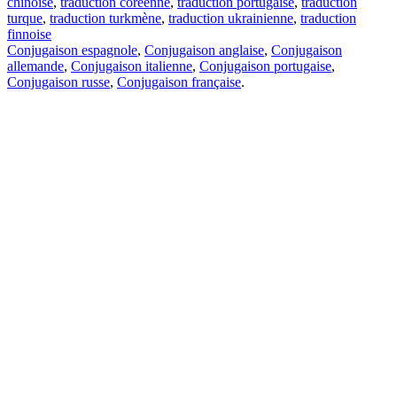
chinoise
,
traduction coréenne
,
traduction portugaise
,
traduction
turque
,
traduction turkmène
,
traduction ukrainienne
,
traduction
finnoise
Conjugaison espagnole
,
Conjugaison anglaise
,
Conjugaison
allemande
,
Conjugaison italienne
,
Conjugaison portugaise
,
Conjugaison russe
,
Conjugaison française
.
Caractéristiques
Traduction de texte
Exemples de contexte
Conjugaison et déclinaison
Applications gratuites
PROMT.One pour iOS
PROMT.One pour Android
Offres
Pour les développeurs
Copier