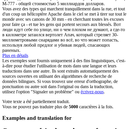
M-777 - общей стоимостью 5 миллиардов долларов.
Vous avez des types qui marchent tranquillement dans la rue, et tout
d'un coup un hélicoptère
Apache
dans le ciel se met à tirer sur tout le
monde avec ses canons de 30 mm - en cherchant toutes les excuses
pour faire ça - et tue les gens qui portent secours aux blessés.
Вот
люди идут себе по улице, ни о чем плохом не думают, а где-то
в километре затаился вертолет Апач, который стреляет 30-
миллиметровыми снарядами во всё, во что может попасть,
используя любой предлог и убивая людей, спасающих
раненых.
Plus en détails
Les exemples sont fournis uniquement à des fins linguistiques, c'est-
à-dire pour étudier l'utilisation de mots dans une langue et leurs
traductions dans une autre. Ils sont extraits automatiquement des
sources ouvertes en utilisant des algorithmes de recherche de
données bilingues. Si vous trouvez une erreur d'orthographe, de
ponctuation ou autre soit dans l'original ou dans la traduction,
utilisez l'option "Signaler un problème" ou
écrivez-nous
.
Votre texte a été partiellement traduit.
Vous ne pouvez pas traduire plus de
5000
caractères à la fois.
Examples and translation for