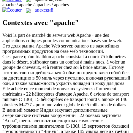
apache / apache / apaches / apaches
апачский
Contextes avec "apache"
Voici la part de marché du serveur web
Apache
- une des
applications critiques pour les communications basés sur le web.
Это доля рынка Apache Web server, одного из важнейших
программных продуктов на базе web-технологий.
C'est parce qu'un triathlon
apache
consistait à courir 75 kilomètres
dans le désert, s'affronter cans un combat à mains nues, à voler un
groupe de cheveaux, et à rentrer chez soi à bride abatue.
Потому
что триатлон индейцев-апачей обычно представлял собой бег
на дистанцию в 50 миль через пустыню, включая рукопашный
бой, а также возможность украсть лошадей и кожу для дома.
Elle achète en ce moment de nouveaux systèmes d'armement
américains - 22 hélicoptères d'attaque
Apache
, 6 avions de transport
militaire C-130J, 15 hélicoptères de transport lourd Chinook et 146
obusiers M-777 - pour une valeur globale de 5 milliards de dollars.
В данный момент Индия закупает дополнительные
американские системы вооружений - 22 боевых вертолета
"Апач", шесть военно-транспортных самолетов с
турбовинтовыми двигателями C-130J, 15 вертолетов большой
грузоподъемности "Чинук", а также 145 ультра-легких гаубиц