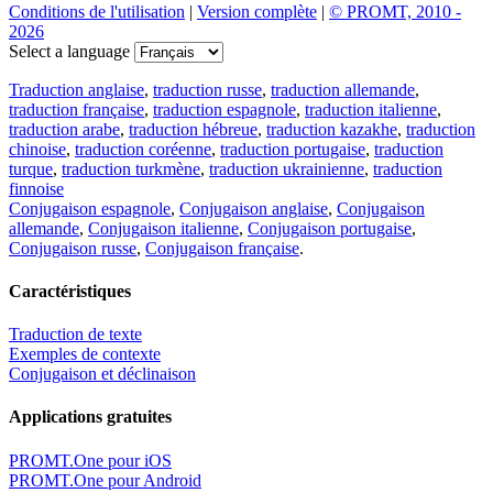
Conditions de l'utilisation
|
Version complète
|
© PROMT, 2010 -
2026
Select a language
Traduction anglaise
,
traduction russe
,
traduction allemande
,
traduction française
,
traduction espagnole
,
traduction italienne
,
traduction arabe
,
traduction hébreue
,
traduction kazakhe
,
traduction
chinoise
,
traduction coréenne
,
traduction portugaise
,
traduction
turque
,
traduction turkmène
,
traduction ukrainienne
,
traduction
finnoise
Conjugaison espagnole
,
Conjugaison anglaise
,
Conjugaison
allemande
,
Conjugaison italienne
,
Conjugaison portugaise
,
Conjugaison russe
,
Conjugaison française
.
Caractéristiques
Traduction de texte
Exemples de contexte
Conjugaison et déclinaison
Applications gratuites
PROMT.One pour iOS
PROMT.One pour Android