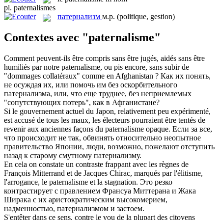
pl.
paternalismes
патернализм
м.р.
(politique, gestion)
Contextes avec "paternalisme"
Comment peuvent-ils être compris sans être jugés, aidés sans être
humiliés par notre
paternalisme
, ou pis encore, sans subir de
"dommages collatéraux" comme en Afghanistan ?
Как их понять,
не осуждая их, или помочь им без оскорбительного
патернализма
, или, что еще труднее, без неприемлемых
"сопутствующих потерь", как в Афганистане?
Si le gouvernement actuel du Japon, relativement peu expérimenté,
est accusé de tous les maux, les électeurs pourraient être tentés de
revenir aux anciennes façons du
paternalisme
opaque.
Если за все,
что происходит не так, обвинять относительно неопытное
правительство Японии, люди, возможно, пожелают отступить
назад к старому смутному
патернализму
.
En cela on constate un contraste frappant avec les règnes de
François Mitterrand et de Jacques Chirac, marqués par l'élitisme,
l'arrogance, le
paternalisme
et la stagnation.
Это резко
контрастирует с правлением Франсуа Миттерана и Жака
Ширака с их аристократическим высокомерием,
надменностью,
патернализмом
и застоем.
S'entêter dans ce sens, contre le vou de la plupart des citoyens