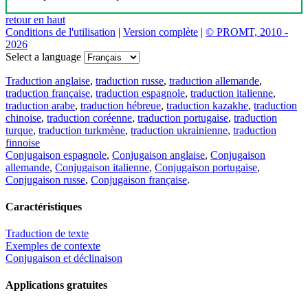
retour en haut
Conditions de l'utilisation
|
Version complète
|
© PROMT, 2010 -
2026
Select a language
Traduction anglaise
,
traduction russe
,
traduction allemande
,
traduction française
,
traduction espagnole
,
traduction italienne
,
traduction arabe
,
traduction hébreue
,
traduction kazakhe
,
traduction
chinoise
,
traduction coréenne
,
traduction portugaise
,
traduction
turque
,
traduction turkmène
,
traduction ukrainienne
,
traduction
finnoise
Conjugaison espagnole
,
Conjugaison anglaise
,
Conjugaison
allemande
,
Conjugaison italienne
,
Conjugaison portugaise
,
Conjugaison russe
,
Conjugaison française
.
Caractéristiques
Traduction de texte
Exemples de contexte
Conjugaison et déclinaison
Applications gratuites