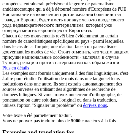
européens, entrainerait précisément le genre de
paternalisme
antidémocratique qui a déjà détourné nombre d'Européens de l'UE.
Настаивание на включении против желания большинства
граждан Европы, будет иметь привкус чего-то вроде своего
рода недемократического
патернализма
, который уже
отвернул многих европейцев от Евросоюза.
Chacun de ces mouvements revêt bien évidemment un certain
nombre de caractéristiques spécifiques au pays - parmi lesquelles,
dans le cas de la Turquie, une réaction face à un
paternalisme
gouvernant les modes de vie.
Стоит отметить, что таким акциям
присущи национальные особенности - включая, в случае
Турции, реакцию против
патернализма
как образа жизни.
Plus en détails
Les exemples sont fournis uniquement à des fins linguistiques, c'est-
à-dire pour étudier l'utilisation de mots dans une langue et leurs
traductions dans une autre. Ils sont extraits automatiquement des
sources ouvertes en utilisant des algorithmes de recherche de
données bilingues. Si vous trouvez une erreur d'orthographe, de
ponctuation ou autre soit dans l'original ou dans la traduction,
utilisez l'option "Signaler un problème" ou
écrivez-nous
.
Votre texte a été partiellement traduit.
Vous ne pouvez pas traduire plus de
5000
caractères à la fois.
Examples and translation for