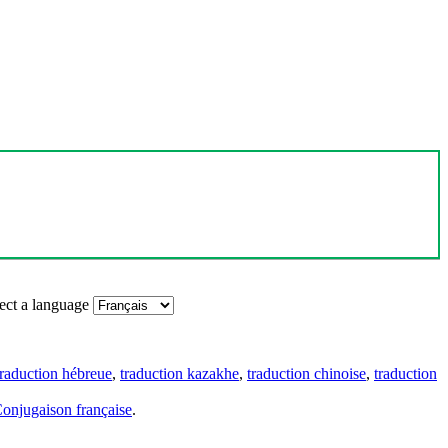
ect a language
traduction hébreue
,
traduction kazakhe
,
traduction chinoise
,
traduction
onjugaison française
.