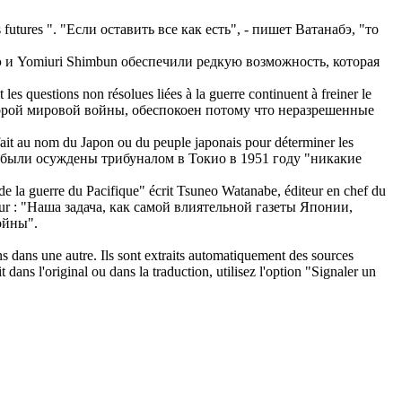
 futures ".
"Если оставить все как есть", - пишет Ватанабэ, "то
 и Yomiuri Shimbun обеспечили редкую возможность, которая
les questions non résolues liées à la guerre continuent à freiner le
торой мировой войны, обеспокоен потому что неразрешенные
 fait au nom du Japon ou du peuple japonais pour déterminer les
и были осуждены трибуналом в Токио в 1951 году "никакие
t de la guerre du Pacifique" écrit Tsuneo
Watanabe
, éditeur en chef du
r :
"Наша задача, как самой влиятельной газеты Японии,
ойны".
ons dans une autre. Ils sont extraits automatiquement des sources
dans l'original ou dans la traduction, utilisez l'option "Signaler un