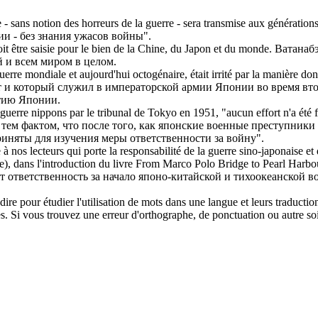
e - sans notion des horreurs de la guerre - sera transmise aux générations
и - без знания ужасов войны".
it être saisie pour le bien de la Chine, du Japon et du monde.
Ватанабэ
 и всем миром в целом.
rre mondiale et aujourd'hui octogénaire, était irrité par la manière dont 
ят и который служил в императорской армии Японии во время в
итию Японии.
 guerre nippons par le tribunal de Tokyo en 1951, "aucun effort n'a été
 тем фактом, что после того, как японские военные преступник
иняты для изучения меры ответственности за войну".
e à nos lecteurs qui porte la responsabilité de la guerre sino-japonaise e
e), dans l'introduction du livre From Marco Polo Bridge to Pearl Harbou
ет ответственность за начало японо-китайской и тихоокеанской в
dire pour étudier l'utilisation de mots dans une langue et leurs traducti
. Si vous trouvez une erreur d'orthographe, de ponctuation ou autre soit 