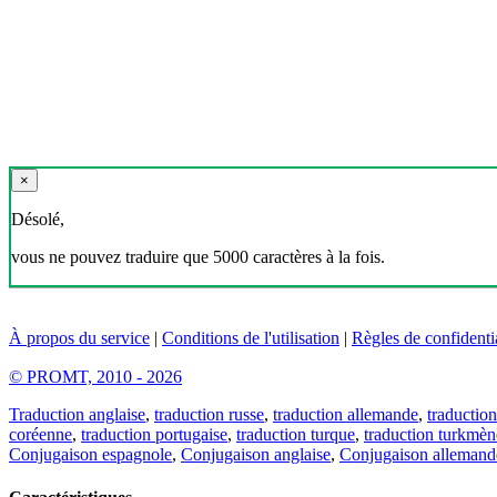
×
Désolé,
vous ne pouvez traduire que 5000 caractères à la fois.
À propos du service
|
Conditions de l'utilisation
|
Règles de confidentia
© PROMT, 2010 - 2026
Traduction anglaise
,
traduction russe
,
traduction allemande
,
traduction
coréenne
,
traduction portugaise
,
traduction turque
,
traduction turkmèn
Conjugaison espagnole
,
Conjugaison anglaise
,
Conjugaison allemand