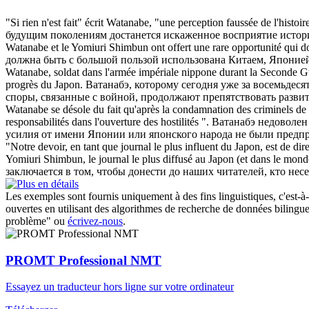
"Si rien n'est fait" écrit
Watanabe
, "une perception faussée de l'histoir
будущим поколениям достанется искаженное восприятие истори
Watanabe
et le Yomiuri Shimbun ont offert une rare opportunité qui do
должна быть с большой пользой использована Китаем, Японией
Watanabe
, soldat dans l'armée impériale nippone durant la Seconde Gue
progrès du Japon.
Ватанабэ, которому сегодня уже за восемьдес
споры, связанные с войной, продолжают препятствовать разв
Watanabe
se désole du fait qu'après la condamnation des criminels de
responsabilités dans l'ouverture des hostilités ".
Ватанабэ недоволен
усилия от имени Японии или японского народа не были предпр
"Notre devoir, en tant que journal le plus influent du Japon, est de dir
Yomiuri Shimbun, le journal le plus diffusé au Japon (et dans le mond
заключается в том, чтобы донести до наших читателей, кто нес
Les exemples sont fournis uniquement à des fins linguistiques, c'est-à-
ouvertes en utilisant des algorithmes de recherche de données bilingues
problème" ou
écrivez-nous
.
PROMT Professional NMT
Essayez un traducteur hors ligne sur votre ordinateur