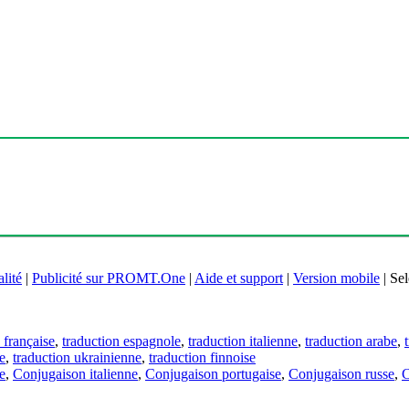
lité
|
Publicité sur PROMT.One
|
Aide et support
|
Version mobile
|
Sel
 française
,
traduction espagnole
,
traduction italienne
,
traduction arabe
,
e
,
traduction ukrainienne
,
traduction finnoise
e
,
Conjugaison italienne
,
Conjugaison portugaise
,
Conjugaison russe
,
C