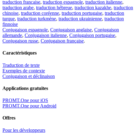
traduction française
,
traduction espagnole
,
traduction italienne
,
traduction arabe
,
traduction hébreue
,
traduction kazakhe
,
traduction
chinoise
,
traduction coréenne
,
traduction portugaise
,
traduction
turque
,
traduction turkmène
,
traduction ukrainienne
,
traduction
finnoise
Conjugaison espagnole
,
Conjugaison anglaise
,
Conjugaison
allemande
,
Conjugaison italienne
,
Conjugaison portugaise
,
Conjugaison russe
,
Conjugaison française
.
Caractéristiques
Traduction de texte
Exemples de contexte
Conjugaison et déclinaison
Applications gratuites
PROMT.One pour iOS
PROMT.One pour Android
Offres
Pour les développeurs