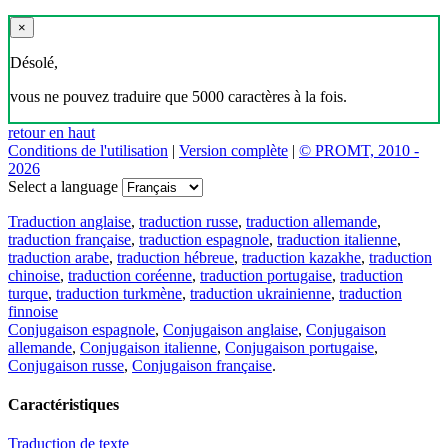
×
Désolé,
vous ne pouvez traduire que 5000 caractères à la fois.
retour en haut
Conditions de l'utilisation
|
Version complète
|
© PROMT, 2010 -
2026
Select a language
Traduction anglaise
,
traduction russe
,
traduction allemande
,
traduction française
,
traduction espagnole
,
traduction italienne
,
traduction arabe
,
traduction hébreue
,
traduction kazakhe
,
traduction
chinoise
,
traduction coréenne
,
traduction portugaise
,
traduction
turque
,
traduction turkmène
,
traduction ukrainienne
,
traduction
finnoise
Conjugaison espagnole
,
Conjugaison anglaise
,
Conjugaison
allemande
,
Conjugaison italienne
,
Conjugaison portugaise
,
Conjugaison russe
,
Conjugaison française
.
Caractéristiques
Traduction de texte