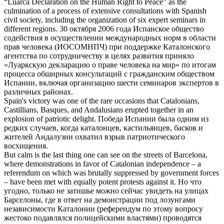
“Luarca Declaration on the Human Right to Peace” as the
culmination of a process of extensive consultations with Spanish
civil society, including the organization of six expert seminars in
different regions.
30 октября 2006 года Испанское общество
содействия в осуществлении международных норм в области
прав человека (ИОСОМНПЧ) при поддержке
Каталонского
агентства по сотрудничеству в целях развития приняло
«Луаркскую декларацию о праве человека на мир» по итогам
процесса обширных консультаций с гражданским обществом
Испании, включая организацию шести семинаров экспертов в
различных районах.
Spain's victory was one of the rare occasions that
Catalonians
,
Castillians, Basques, and Andalusians erupted together in an
explosion of patriotic delight.
Победа Испании была одним из
редких случаев, когда
каталонцев
, кастильянцев, басков и
жителей Андалузии охватил взрыв патриотического
восхищения.
But calm is the last thing one can see on the streets of Barcelona,
where demonstrations in favor of
Catalonian
independence – a
referendum on which was brutally suppressed by government forces
– have been met with equally potent protests against it.
Но что
угодно, только не затишье можно сейчас увидеть на улицах
Барселоны, где в ответ на демонстрации под лозунгами
независимости Каталонии (референдум по этому вопросу
жестоко подавлялся полицейскими властями) проводятся