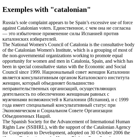
Exemples with "catalonian"
Russia’s sole complaint appears to be Spain’s excessive use of force
against
Catalonian
voters.
Единственное, с чем она не согласна
— это избыточное применение силы Испанией против
каталонских
избирателей.
The National Women's Council of Catalonia is the consultative body
of the
Catalonian
Women's Institute, which is a grouping of most of
the non-governmental organizations working to promote equal
opportunity for women and men in Catalonia, Spain, and which has
been in special consultative status with the Economic and Social
Council since 1999.
Национальный совет женщин Каталонии
является консультативным органом
Каталонского
института
женщин, который объединяет большинство
неправительственных организаций, осуществляющих
деятельность по обеспечению женщинам равных с
мужчинами возможностей в Каталонии (Испания), и с 1999
года имеет специальный консультативный статус при
Экономическом и Социальном Совете Организации
Объединенных Наций.
The Spanish Society for the Advancement of International Human
Rights Law (SSIHRL), with the support of the
Catalonian
Agency
for Cooperation to Development, adopted on 30 October 2006 the