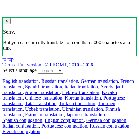
×
Sorry,
But you can currently translate no more than 5000 characters at a
time.
to top
Terms
|
Full version
|
© PROMT, 2010 - 2026
Select a language
English translation
,
Russian translation
,
German translation
,
French
translation
,
Spanish translation
,
Italian translation
,
Azerbaijani
translation
,
Arabic translation
,
Hebrew translation
,
Kazakh
translation
,
Chinese translation
,
Korean translation
,
Portuguese
translation
,
Tatar translation
,
Turkish translation
,
Turkmen
translation
,
Uzbek translation
,
Ukrainian translation
,
Finnish
translation
,
Estonian translation
,
Japanese translation
Spanish conjugation
,
English conjugation
,
German conjugation
,
Italian conjugation
,
Portuguese conjugation
,
Russian conjugation
,
French conjugation
.