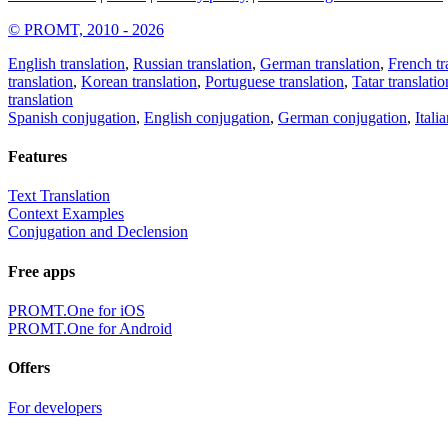
© PROMT, 2010 - 2026
English translation
,
Russian translation
,
German translation
,
French tr
translation
,
Korean translation
,
Portuguese translation
,
Tatar translatio
translation
Spanish conjugation
,
English conjugation
,
German conjugation
,
Itali
Features
Text Translation
Context Examples
Conjugation and Declension
Free apps
PROMT.One for iOS
PROMT.One for Android
Offers
For developers