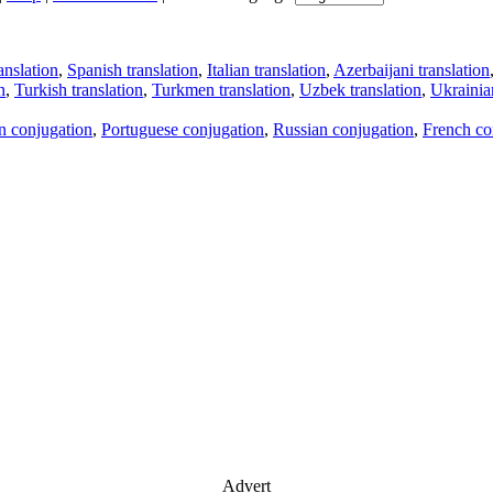
anslation
,
Spanish translation
,
Italian translation
,
Azerbaijani translation
n
,
Turkish translation
,
Turkmen translation
,
Uzbek translation
,
Ukrainian
an conjugation
,
Portuguese conjugation
,
Russian conjugation
,
French co
Advert