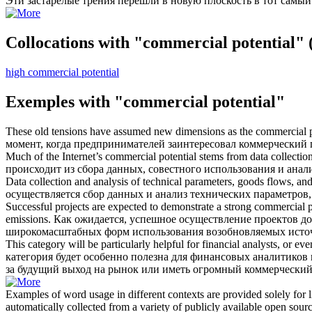
Эти застарелые трения перешли в новую плоскость в тот самы
Collocations with "commercial potential"
high commercial potential
Exemples with "commercial potential"
These old tensions have assumed new dimensions as the
commercial p
момент, когда предпринимателей заинтересовал
коммерческий 
Much of the Internet’s
commercial potential
stems from data collection
происходит из сбора данных, совестного использования и анали
Data collection and analysis of technical parameters, goods flows, an
осуществляется сбор данных и анализ технических параметров
Successful projects are expected to demonstrate a strong
commercial p
emissions.
Как ожидается, успешное осуществление проектов 
широкомасштабных форм использования возобновляемых источ
This category will be particularly helpful for financial analysts, or ev
категория будет особенно полезна для финансовых аналитиков
за будущий выход на рынок или иметь огромный
коммерческий
Examples of word usage in different contexts are provided solely for l
automatically collected from a variety of publicly available open sour