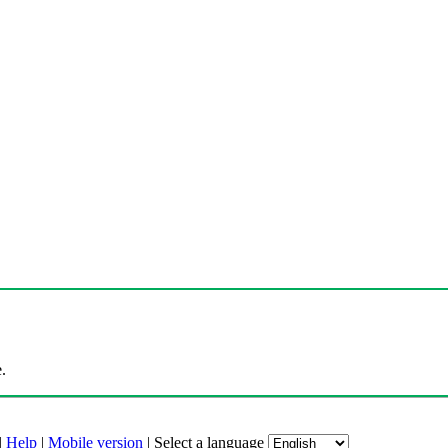
.
|
Help
|
Mobile version
|
Select a language