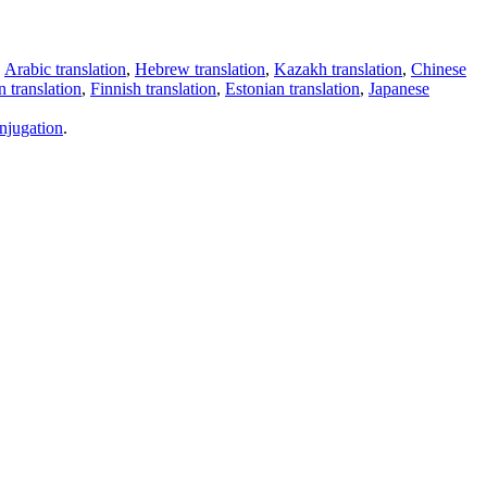
,
Arabic translation
,
Hebrew translation
,
Kazakh translation
,
Chinese
 translation
,
Finnish translation
,
Estonian translation
,
Japanese
njugation
.