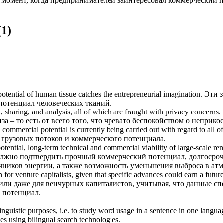
й момент, когда предпринимателей заинтересовал
коммерческий 
(1)
otential
of human tissue catches the entrepreneurial imagination.
Эти з
потенциал
человеческих тканий.
, sharing, and analysis, all of which are fraught with privacy concerns.
за – то есть от всего того, что чревато беспокойством о неприк
d
commercial potential
is currently being carried out with regard to all o
, грузовых потоков и
коммерческого потенциала
.
otential
, long-term technical and commercial viability of large-scale r
должно подтвердить прочный
коммерческий потенциал
, долгосро
ников энергии, а также возможность уменьшения выброса в ат
en for venture capitalists, given that specific advances could earn a fut
 или даже для венчурных капиталистов, учитывая, что данные с
 потенциал
.
inguistic purposes, i.e. to study word usage in a sentence in one langua
ces using bilingual search technologies.