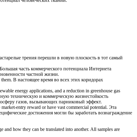
потенциал
человеческих тканий.
астарелые трения перешли в новую плоскость в тот самый
Большая часть
коммерческого потенциала
Интернета
основенности частной жизни.
f them.
В настоящее время во всех этих коридорах
enewable energy applications, and a reduction in greenhouse gas
чную техническую и коммерческую жизнестойкость
мосферу газов, вызывающих парниковый эффект.
ure market-entry reward or have vast
commercial potential
.
Эта
пецифические достижения могли бы заработать вознаграждение
ge and how they can be translated into another. All samples are