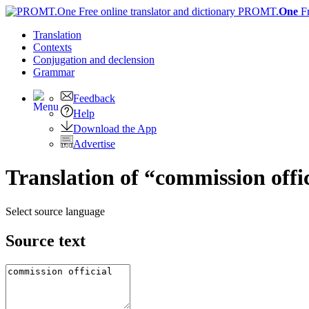
PROMT.
One
F
Translation
Contexts
Conjugation
and declension
Grammar
Feedback
Help
Download the App
Advertise
Translation of “commission offi
Select source language
Source text