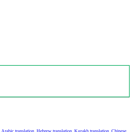
,
Arabic translation
,
Hebrew translation
,
Kazakh translation
,
Chinese