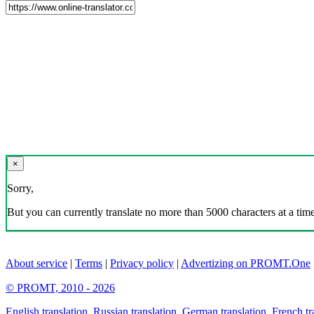
×
Sorry,
But you can currently translate no more than 5000 characters at a time
About service
|
Terms
|
Privacy policy
|
Advertizing on PROMT.One
© PROMT, 2010 - 2026
English translation
,
Russian translation
,
German translation
,
French tr