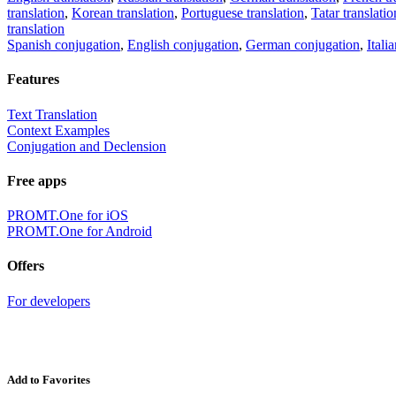
translation
,
Korean translation
,
Portuguese translation
,
Tatar translatio
translation
Spanish conjugation
,
English conjugation
,
German conjugation
,
Itali
Features
Text Translation
Context Examples
Conjugation and Declension
Free apps
PROMT.One for iOS
PROMT.One for Android
Offers
For developers
Add to Favorites