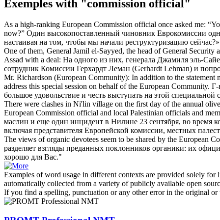
Exemples with "commission official"
As a high-ranking European
Commission official
once asked me: “Your
now?”
Один высокопоставленный чиновник Еврокомиссии однажд
настаивая на том, чтобы мы начали реструктуризацию сейчас?»
One of them, General Jamil el-Sayyed, the head of General Security a
Assad with a deal:
На одного из них, генерала Джамиля эль-Сай
сотрудник Комиссии Герхардт Леман (Gerhardt Lehman) и попр
Mr. Richardson (European Community): In addition to the statement m
address this special session on behalf of the European Community.
Г-
большое удовольствие и честь выступать на этой специальной
There were clashes in Ni'lin village on the first day of the annual oliv
European
Commission official
and local Palestinian officials and me
маслин и еще один инцидент в Нилине 23 сентября, во время 
включая представителя Европейской комиссии, местных палес
The views of organic devotees seem to be shared by the European
Co
разделяет взгляды преданных поклонников органики: их
офици
хорошо для Вас."
Examples of word usage in different contexts are provided solely for l
automatically collected from a variety of publicly available open sour
If you find a spelling, punctuation or any other error in the original o