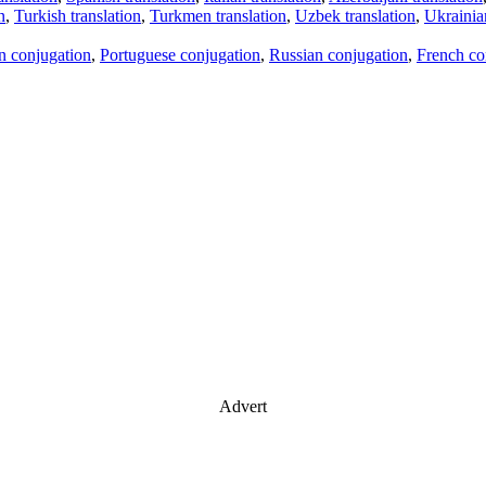
n
,
Turkish translation
,
Turkmen translation
,
Uzbek translation
,
Ukrainian
an conjugation
,
Portuguese conjugation
,
Russian conjugation
,
French co
Advert