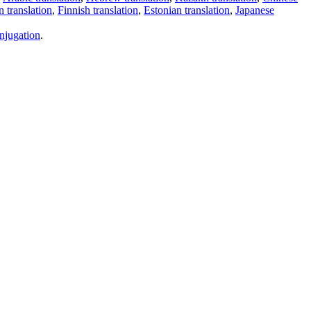
 translation
,
Finnish translation
,
Estonian translation
,
Japanese
njugation
.