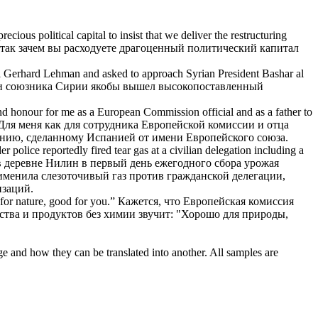
ious political capital to insist that we deliver the restructuring
так зачем вы расходуете драгоценный политический капитал
l
Gerhard Lehman and asked to approach Syrian President Bashar al
ти и союзника Сирии якобы вышел высокопоставленный
and honour for me as a European
Commission official
and as a father to
 Для меня как для сотрудника Европейской комиссии и отца
лению, сделанному Испанией от имени Европейского союза.
r police reportedly fired tear gas at a civilian delegation including a
 деревне Нилин в первый день ежегодного сбора урожая
именила слезоточивый газ против гражданской делегации,
изаций.
for nature, good for you.”
Кажется, что Европейская
комиссия
ства и продуктов без химии звучит: "Хорошо для природы,
ge and how they can be translated into another. All samples are