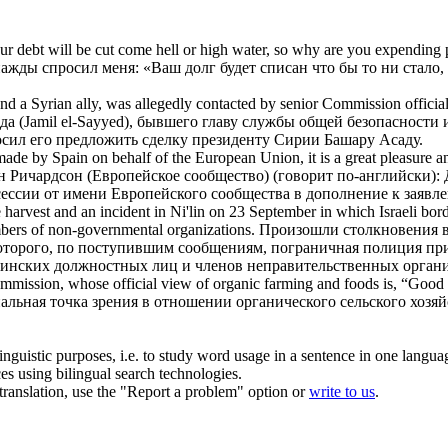
 debt will be cut come hell or high water, so why are you expending prec
ы спросил меня: «Ваш долг будет списан что бы то ни стало, 
nd a Syrian ally, was allegedly contacted by senior
Commission officia
еда (Jamil el-Sayyed), бывшего главу службы общей безопаснос
осил его предложить сделку президенту Сирии Башару Асаду.
ade by Spain on behalf of the European Union, it is a great pleasure 
н Ричардсон (Европейское сообщество) (говорит по-английски):
 сессии от имени Европейского сообщества в дополнение к заяв
e harvest and an incident in Ni'lin on 23 September in which Israeli borde
mbers of non-governmental organizations.
Произошли столкновения в
которого, по поступившим сообщениям, пограничная полиция пр
тинских должностных лиц и членов неправительственных орган
mmission
, whose
official
view of organic farming and foods is, “Good 
альная
точка зрения в отношении органического сельского хозяй
inguistic purposes, i.e. to study word usage in a sentence in one langua
ces using bilingual search technologies.
r translation, use the "Report a problem" option or
write to us
.