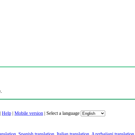
.
|
Help
|
Mobile version
|
Select a language
anslation
,
Spanish translation
,
Italian translation
,
Azerbaijani translation