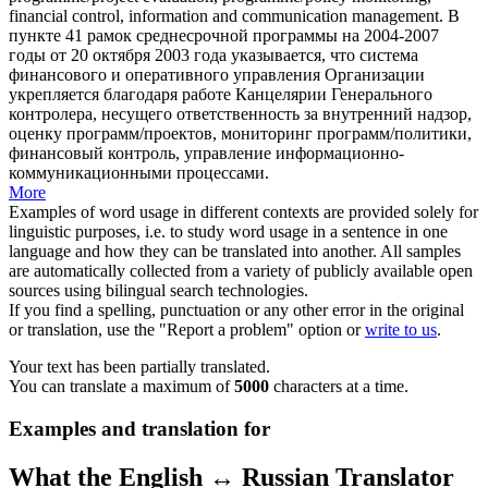
financial control, information and communication management.
В
пункте 41 рамок среднесрочной программы на 2004-2007
годы от 20 октября 2003 года указывается, что система
финансового и оперативного управления Организации
укрепляется благодаря работе Канцелярии
Генерального
контролера
, несущего ответственность за внутренний надзор,
оценку программ/проектов, мониторинг программ/политики,
финансовый контроль, управление информационно-
коммуникационными процессами.
More
Examples of word usage in different contexts are provided solely for
linguistic purposes, i.e. to study word usage in a sentence in one
language and how they can be translated into another. All samples
are automatically collected from a variety of publicly available open
sources using bilingual search technologies.
If you find a spelling, punctuation or any other error in the original
or translation, use the "Report a problem" option or
write to us
.
Your text has been partially translated.
You can translate a maximum of
5000
characters at a time.
Examples and translation for
What the English ↔ Russian Translator