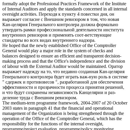
formally adopt the Professional Practices Framework of the Institute
of Internal Auditors and apply the standards concerned in all internal
oversight activities.
Переходя к пункту 4 повестки дня, он
выражает согласие с Внешним ревизором в том, что новая
Кан-целярия
Генерального контролера
должна формально
утвердить рамки профессиональной деятельности института
внутренних ревизоров и применять соот-ветствующие
стандарты во всех видах внутреннего надзора.
He hoped that the newly established Office of the
Comptroller
General
would play a major role in the system of checks and
balances designed to ensure an efficient and transparent decision-
making process and that the Office's independence and the division
of labour with the External Auditor would be maintained.
Оратор
выражает надежду на то, что недавно созданная Кан-целярия
Генерального контролера
будет играть важ-ную роль в системе
" сдержек и противовесов ", разработанной для обеспечения
эффективности и прозрачности процесса принятия решений,
и что будут сохранены независимость Канцелярии и раз-
деление труда с Внешним ревизором.
The medium-term programme framework, 2004-2007 of 20 October
2003 states in paragraph 41 that the financial and operational
management of the Organization is being strengthened through the
operation of the Office of the
Comptroller General
, which has the
responsibility for the functions of the internal oversight,
programme/project evaluation, programme/policy monitoring,