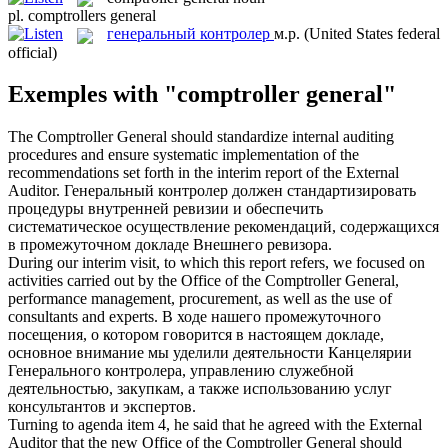
pl.
comptrollers general
генеральный контролер
м.р.
(United States federal
official)
Exemples with "comptroller general"
The
Comptroller General
should standardize internal auditing
procedures and ensure systematic implementation of the
recommendations set forth in the interim report of the External
Auditor.
Генеральный контролер
должен стандартизировать
процедуры внутренней ревизии и обеспечить
систематическое осуществление рекомендаций, содержащихся
в промежуточном докладе Внешнего ревизора.
During our interim visit, to which this report refers, we focused on
activities carried out by the Office of the
Comptroller General
,
performance management, procurement, as well as the use of
consultants and experts.
В ходе нашего промежуточного
посещения, о котором говорится в настоящем докладе,
основное внимание мы уделили деятельности Канцелярии
Генерального контролера
, управлению служебной
деятельностью, закупкам, а также использованию услуг
консультантов и экспертов.
Turning to agenda item 4, he said that he agreed with the External
Auditor that the new Office of the
Comptroller General
should