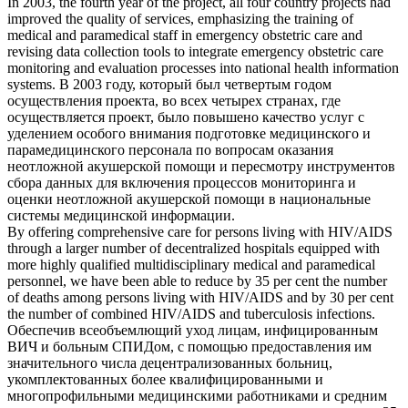
In 2003, the fourth year of the project, all four country projects had
improved the quality of services, emphasizing the training of
medical and
paramedical
staff in emergency obstetric care and
revising data collection tools to integrate emergency obstetric care
monitoring and evaluation processes into national health information
systems.
В 2003 году, который был четвертым годом
осуществления проекта, во всех четырех странах, где
осуществляется проект, было повышено качество услуг с
уделением особого внимания подготовке медицинского и
парамедицинского
персонала по вопросам оказания
неотложной акушерской помощи и пересмотру инструментов
сбора данных для включения процессов мониторинга и
оценки неотложной акушерской помощи в национальные
системы медицинской информации.
By offering comprehensive care for persons living with HIV/AIDS
through a larger number of decentralized hospitals equipped with
more highly qualified multidisciplinary medical and
paramedical
personnel
, we have been able to reduce by 35 per cent the number
of deaths among persons living with HIV/AIDS and by 30 per cent
the number of combined HIV/AIDS and tuberculosis infections.
Обеспечив всеобъемлющий уход лицам, инфицированным
ВИЧ и больным СПИДом, с помощью предоставления им
значительного числа децентрализованных больниц,
укомплектованных более квалифицированными и
многопрофильными медицинскими работниками и
средним