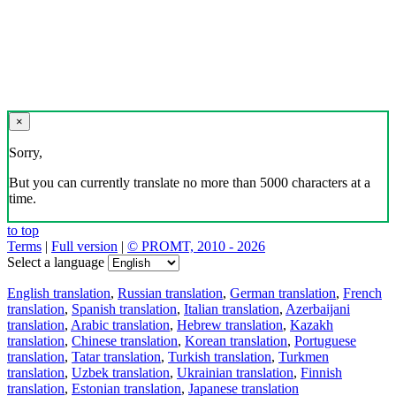
×
Sorry,
But you can currently translate no more than 5000 characters at a
time.
to top
Terms
|
Full version
|
© PROMT, 2010 - 2026
Select a language
English translation
,
Russian translation
,
German translation
,
French
translation
,
Spanish translation
,
Italian translation
,
Azerbaijani
translation
,
Arabic translation
,
Hebrew translation
,
Kazakh
translation
,
Chinese translation
,
Korean translation
,
Portuguese
translation
,
Tatar translation
,
Turkish translation
,
Turkmen
translation
,
Uzbek translation
,
Ukrainian translation
,
Finnish
translation
,
Estonian translation
,
Japanese translation