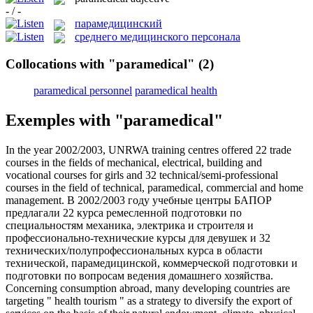
- / -
парамедицинский
среднего медицинского персонала
Collocations with "paramedical"
(2)
paramedical personnel
paramedical health
Exemples with "paramedical"
In the year 2002/2003, UNRWA training centres offered 22 trade
courses in the fields of mechanical, electrical, building and
vocational courses for girls and 32 technical/semi-professional
courses in the field of technical,
paramedical
, commercial and home
management.
В 2002/2003 году учебные центры БАПОР
предлагали 22 курса ремесленной подготовки по
специальностям механика, электрика и строителя и
профессионально-технические курсы для девушек и 32
технических/полупрофессиональных курса в области
технической,
парамедицинской
, коммерческой подготовки и
подготовки по вопросам ведения домашнего хозяйства.
Concerning consumption abroad, many developing countries are
targeting " health tourism " as a strategy to diversify the export of