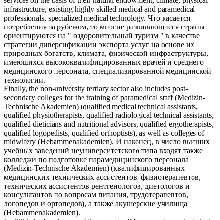
services on the basis of their natural endowment, climate, physical
infrastructure, existing highly skilled medical and
paramedical
professionals, specialized medical technology.
Что касается
потребления за рубежом, то многие развивающиеся страны
ориентируются на " оздоровительный туризм " в качестве
стратегии диверсификации экспорта услуг на основе их
природных богатств, климата, физической инфраструктуры,
имеющихся высококвалифицированных врачей и
среднего
медицинского персонала
, специализированной медицинской
технологии.
Finally, the non-university tertiary sector also includes post-
secondary colleges for the training of
paramedical
staff (Medizin-
Technische Akademien) (qualified medical technical assistants,
qualified physiotherapists, qualified radiological technical assistants,
qualified dieticians and nutritional advisors, qualified ergotherapists,
qualified logopedists, qualified orthoptists), as well as colleges of
midwifery (Hebammenakademien).
И наконец, в число высших
учебных заведений неуниверситетского типа входят также
колледжи по подготовке
парамедицинского
персонала
(Medizin-Technische Akademien) (квалифицированных
медицинских технических ассистентов, физиотерапевтов,
технических ассистентов рентгенологов, диетологов и
консультантов по вопросам питания, трудотерапевтов,
логопедов и ортопедов), а также акушерские училища
(Hebammenakademien).