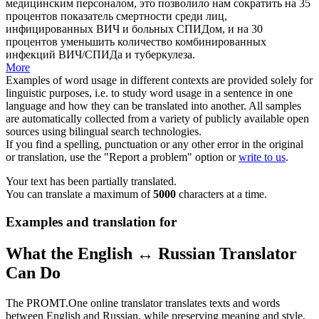
медицинским персоналом
, это позволило нам сократить на 35
процентов показатель смертности среди лиц,
инфицированных ВИЧ и больных СПИДом, и на 30
процентов уменьшить количество комбинированных
инфекций ВИЧ/СПИДа и туберкулеза.
More
Examples of word usage in different contexts are provided solely for
linguistic purposes, i.e. to study word usage in a sentence in one
language and how they can be translated into another. All samples
are automatically collected from a variety of publicly available open
sources using bilingual search technologies.
If you find a spelling, punctuation or any other error in the original
or translation, use the "Report a problem" option or
write to us
.
Your text has been partially translated.
You can translate a maximum of
5000
characters at a time.
Examples and translation for
What the English ↔ Russian Translator
Can Do
The PROMT.One online translator translates texts and words
between English and Russian, while preserving meaning and style.