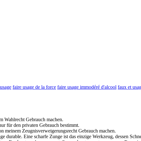
 usage
faire usage de la force
faire usage immodéré d'alcool
faux et usa
nem Wahlrecht
Gebrauch
machen.
nur für den privaten
Gebrauch
bestimmt.
on meinem Zeugnisverweigerungsrecht
Gebrauch
machen.
age
durable.
Eine scharfe Zunge ist das einzige Werkzeug, dessen Sch