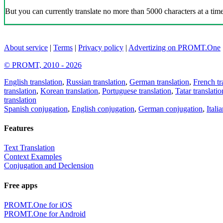
But you can currently translate no more than 5000 characters at a time
About service
|
Terms
|
Privacy policy
|
Advertizing on PROMT.One
© PROMT, 2010 - 2026
English translation
,
Russian translation
,
German translation
,
French tr
translation
,
Korean translation
,
Portuguese translation
,
Tatar translatio
translation
Spanish conjugation
,
English conjugation
,
German conjugation
,
Itali
Features
Text Translation
Context Examples
Conjugation and Declension
Free apps
PROMT.One for iOS
PROMT.One for Android