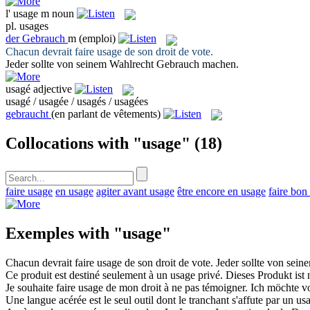
l'
usage
m
noun
pl.
usages
der
Gebrauch
m
(emploi)
Chacun devrait faire
usage
de son droit de vote.
Jeder sollte von seinem Wahlrecht
Gebrauch
machen.
usagé
adjective
usagé / usagée / usagés / usagées
gebraucht
(en parlant de vêtements)
Collocations with "usage"
(18)
faire usage
en usage
agiter avant usage
être encore en usage
faire bon
Exemples with "usage"
Chacun devrait faire
usage
de son droit de vote.
Jeder sollte von sei
Ce produit est destiné seulement à un
usage
privé.
Dieses Produkt ist 
Je souhaite faire
usage
de mon droit à ne pas témoigner.
Ich möchte v
Une langue acérée est le seul outil dont le tranchant s'affute par un
us