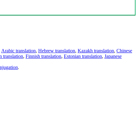
,
Arabic translation
,
Hebrew translation
,
Kazakh translation
,
Chinese
 translation
,
Finnish translation
,
Estonian translation
,
Japanese
njugation
.