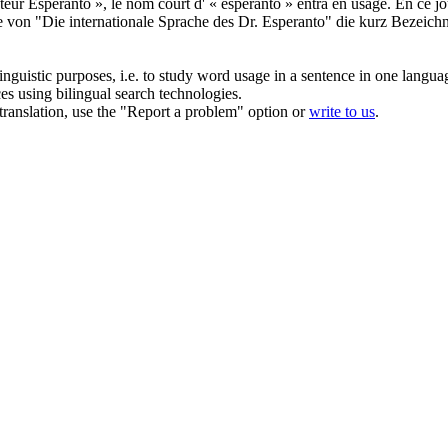
eur Espéranto », le nom court d' « espéranto » entra en
usage
. En ce j
e von "Die internationale Sprache des Dr. Esperanto" die kurz Bezeic
inguistic purposes, i.e. to study word usage in a sentence in one langua
ces using bilingual search technologies.
r translation, use the "Report a problem" option or
write to us
.