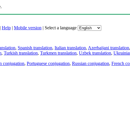
.
|
Help
|
Mobile version
|
Select a language
anslation
,
Spanish translation
,
Italian translation
,
Azerbaijani translation
n
,
Turkish translation
,
Turkmen translation
,
Uzbek translation
,
Ukrainian
an conjugation
,
Portuguese conjugation
,
Russian conjugation
,
French co