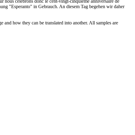
our nous célébrons donc le cent-vingt-cinquième anniversaire de
hnung "Esperanto" in
Gebrauch
. An diesem Tag begehen wir daher
ge and how they can be translated into another. All samples are