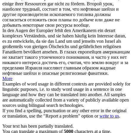
einige ihrer Ressourcen gar nicht zu fördern.
Второй урок,
наиболее трудный, состоит в том, что
нефтяные шейхи
и
другие производители ископаемого топлива должны
согласиться отложить свои планы по добыче или даже не
добывать некоторые свои ресурсы вообще.
In den Augen der Europäer fehlt den Amerikanern ein derart
komplexes Verständnis, und sie haben häufig kein Interesse daran,
es zu entwickeln, da sie das Land um und jenseits von Israel als
großenteils von gierigen
Ölscheichs
und gefährlichen religiösen
Fanatikern bevölkert ansehen.
В глазах европейцев американцам
не хватает такого утонченного понимания, и часто у них нет
никакого интереса достичь его, считая, что землю вокруг и за
пределами Израиля населяют главным образом жадные
нефтяные шейхи
и опасные религиозные фанатики.
More
Examples of word usage in different contexts are provided solely for
linguistic purposes, i.e. to study word usage in a sentence in one
language and how they can be translated into another. All samples
are automatically collected from a variety of publicly available open
sources using bilingual search technologies.
If you find a spelling, punctuation or any other error in the original
or translation, use the "Report a problem" option or
write to us
.
Your text has been partially translated.
You can translate a maximum of
5000
characters at a time.