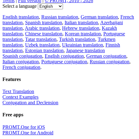
Terms
|
Full version
|
© PROMT, 2010 - 2026
Select a language
English translation
,
Russian translation
,
German translation
,
French
translation
,
Spanish translation
,
Italian translation
,
Azerbaijani
translation
,
Arabic translation
,
Hebrew translation
,
Kazakh
translation
,
Chinese translation
,
Korean translation
,
Portuguese
translation
,
Tatar translation
,
Turkish translation
,
Turkmen
translation
,
Uzbek translation
,
Ukrainian translation
,
Finnish
translation
,
Estonian translation
,
Japanese translation
Spanish conjugation
,
English conjugation
,
German conjugation
,
Italian conjugation
,
Portuguese conjugation
,
Russian conjugation
,
French conjugation
.
Features
Text Translation
Context Examples
Conjugation and Declension
Free apps
PROMT.One for iOS
PROMT.One for Android