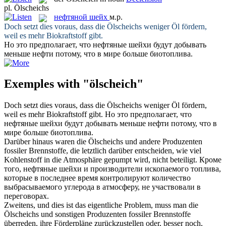
pl.
Ölscheichs
нефтяной шейх
м.р.
Doch setzt dies voraus, dass die
Ölscheichs
weniger Öl fördern,
weil es mehr Biokraftstoff gibt.
Но это предполагает, что
нефтяные шейхи
будут добывать
меньше нефти потому, что в мире больше биотоплива.
Exemples with "ölscheich"
Doch setzt dies voraus, dass die
Ölscheichs
weniger Öl fördern,
weil es mehr Biokraftstoff gibt.
Но это предполагает, что
нефтяные шейхи
будут добывать меньше нефти потому, что в
мире больше биотоплива.
Darüber hinaus waren die
Ölscheichs
und andere Produzenten
fossiler Brennstoffe, die letztlich darüber entscheiden, wie viel
Kohlenstoff in die Atmosphäre gepumpt wird, nicht beteiligt.
Кроме
того,
нефтяные шейхи
и производители ископаемого топлива,
которые в последнее время контролируют количество
выбрасываемого углерода в атмосферу, не участвовали в
переговорах.
Zweitens, und dies ist das eigentliche Problem, muss man die
Ölscheichs
und sonstigen Produzenten fossiler Brennstoffe
überreden, ihre Förderpläne zurückzustellen oder, besser noch,