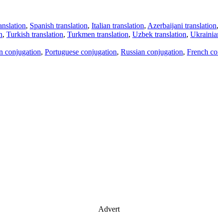
anslation
,
Spanish translation
,
Italian translation
,
Azerbaijani translation
n
,
Turkish translation
,
Turkmen translation
,
Uzbek translation
,
Ukrainian
an conjugation
,
Portuguese conjugation
,
Russian conjugation
,
French co
Advert