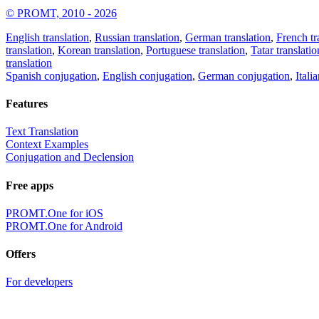
© PROMT, 2010 - 2026
English translation
,
Russian translation
,
German translation
,
French tr
translation
,
Korean translation
,
Portuguese translation
,
Tatar translatio
translation
Spanish conjugation
,
English conjugation
,
German conjugation
,
Itali
Features
Text Translation
Context Examples
Conjugation and Declension
Free apps
PROMT.One for iOS
PROMT.One for Android
Offers
For developers