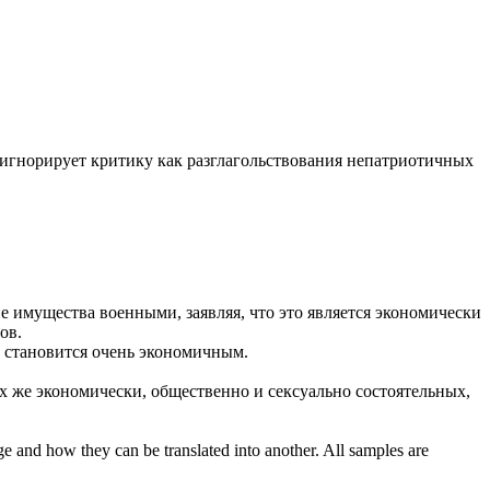
гнорирует критику как разглагольствования непатриотичных
имущества военными, заявляя, что это является
экономически
ов.
о становится очень
экономичным
.
их же
экономически
, общественно и сексуально состоятельных,
ge and how they can be translated into another. All samples are