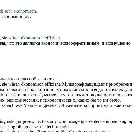
ich sehr
ökonomisch
.
ь
экономичным
.
t, sie wären
ökonomisch
effizient.
я, что это является
экономически
эффективным, и возмущенно и
ическую
целесообразность.
t, sie wären
ökonomisch
effizient.
Мушарраф защищает приобретение 
льствования непатриотичных пакистанских псевдо-интеллектуал
ich sehr
ökonomisch
.
И, менее, чем за пять лет окупаемости, все эт
их,
экономических
, психологических, каких бы то ни было.
flussreich wie Männer angesehen.
И женщин воспринимали как так
inguistic purposes, i.e. to study word usage in a sentence in one langua
ces using bilingual search technologies.
r translation, use the "Report a problem" option or
write to us
.