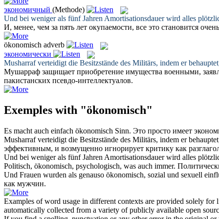
экономичный
(Methode)
Und bei weniger als fünf Jahren Amortisationsdauer wird alles plötzl
И, менее, чем за пять лет окупаемости, все это становится очен
ökonomisch
adverb
экономически
Musharraf verteidigt die Besitzstände des Militärs, indem er behaupte
Мушарраф защищает приобретение имущества военными, заявля
пакистанских псевдо-интеллектуалов.
Exemples with "ökonomisch"
Es macht auch einfach
ökonomisch
Sinn.
Это просто имеет
эконом
Musharraf verteidigt die Besitzstände des Militärs, indem er behaupte
эффективным, и возмущенно игнорирует критику как разглаго
Und bei weniger als fünf Jahren Amortisationsdauer wird alles plötzl
Politisch,
ökonomisch
, psychologisch, was auch immer.
Политическ
Und Frauen wurden als genauso
ökonomisch
, sozial und sexuell ein
как мужчин.
Examples of word usage in different contexts are provided solely for l
automatically collected from a variety of publicly available open sour
If you find a spelling, punctuation or any other error in the original o