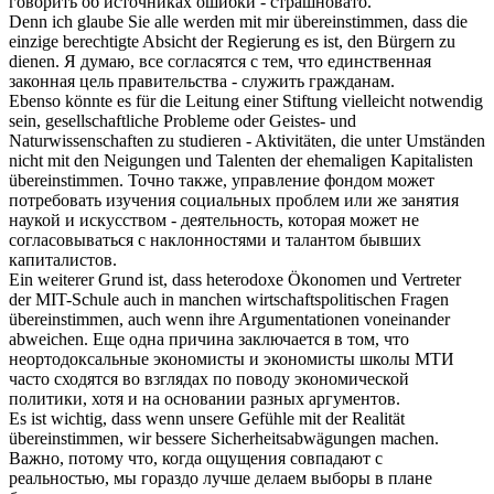
говорить об источниках ошибки - страшновато.
Denn ich glaube Sie alle werden mit mir
übereinstimmen
, dass die
einzige berechtigte Absicht der Regierung es ist, den Bürgern zu
dienen.
Я думаю, все
согласятся
с тем, что единственная
законная цель правительства - служить гражданам.
Ebenso könnte es für die Leitung einer Stiftung vielleicht notwendig
sein, gesellschaftliche Probleme oder Geistes- und
Naturwissenschaften zu studieren - Aktivitäten, die unter Umständen
nicht mit den Neigungen und Talenten der ehemaligen Kapitalisten
übereinstimmen
.
Точно также, управление фондом может
потребовать изучения социальных проблем или же занятия
наукой и искусством - деятельность, которая может не
согласовываться
с наклонностями и талантом бывших
капиталистов.
Ein weiterer Grund ist, dass heterodoxe Ökonomen und Vertreter
der MIT-Schule auch in manchen wirtschaftspolitischen Fragen
übereinstimmen
, auch wenn ihre Argumentationen voneinander
abweichen.
Еще одна причина заключается в том, что
неортодоксальные экономисты и экономисты школы МТИ
часто
сходятся
во взглядах по поводу экономической
политики, хотя и на основании разных аргументов.
Es ist wichtig, dass wenn unsere Gefühle mit der Realität
übereinstimmen
, wir bessere Sicherheitsabwägungen machen.
Важно, потому что, когда ощущения
совпадают
с
реальностью, мы гораздо лучше делаем выборы в плане