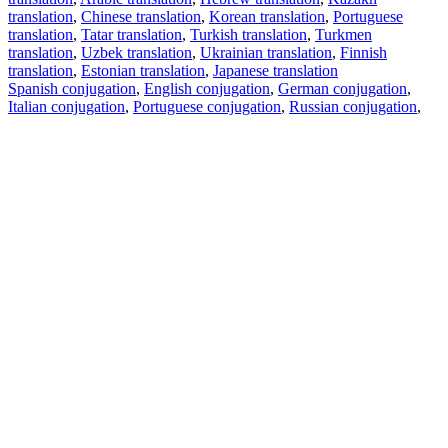
translation
,
Chinese translation
,
Korean translation
,
Portuguese
translation
,
Tatar translation
,
Turkish translation
,
Turkmen
translation
,
Uzbek translation
,
Ukrainian translation
,
Finnish
translation
,
Estonian translation
,
Japanese translation
Spanish conjugation
,
English conjugation
,
German conjugation
,
Italian conjugation
,
Portuguese conjugation
,
Russian conjugation
,
French conjugation
.
Features
Text Translation
Context Examples
Conjugation and Declension
Free apps
PROMT.One for iOS
PROMT.One for Android
Offers
For developers