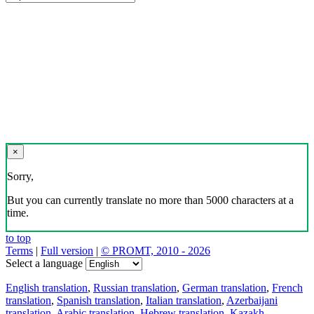
×
Sorry,
But you can currently translate no more than 5000 characters at a
time.
to top
Terms
|
Full version
|
© PROMT, 2010 - 2026
Select a language
English translation
,
Russian translation
,
German translation
,
French
translation
,
Spanish translation
,
Italian translation
,
Azerbaijani
translation
,
Arabic translation
,
Hebrew translation
,
Kazakh