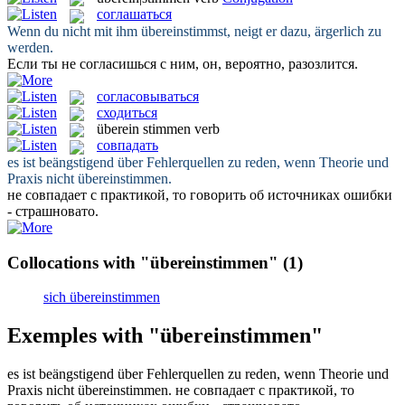
соглашаться
Wenn du nicht mit ihm
übereinstimmst
, neigt er dazu, ärgerlich zu
werden.
Если ты не
согласишься
с ним, он, вероятно, разозлится.
согласовываться
сходиться
überein stimmen
verb
совпадать
es ist beängstigend über Fehlerquellen zu reden, wenn Theorie und
Praxis nicht
übereinstimmen
.
не
совпадает
с практикой, то говорить об источниках ошибки
- страшновато.
Collocations with "übereinstimmen"
(1)
sich übereinstimmen
Exemples with "übereinstimmen"
es ist beängstigend über Fehlerquellen zu reden, wenn Theorie und
Praxis nicht
übereinstimmen
.
не
совпадает
с практикой, то