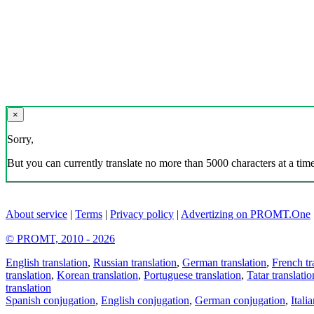
×
Sorry,
But you can currently translate no more than 5000 characters at a time
About service
|
Terms
|
Privacy policy
|
Advertizing on PROMT.One
© PROMT, 2010 - 2026
English translation
,
Russian translation
,
German translation
,
French tr
translation
,
Korean translation
,
Portuguese translation
,
Tatar translatio
translation
Spanish conjugation
,
English conjugation
,
German conjugation
,
Itali