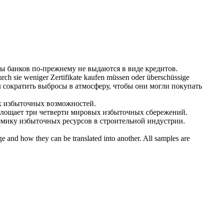
ы банков по-прежнему не выдаются в виде кредитов.
urch sie weniger Zertifikate kaufen müssen oder
überschüssige
 сократить выбросы в атмосферу, чтобы они могли покупать
х
избыточных
возможностей.
глощает три четверти мировых
избыточных
сбережений.
номику
избыточных
ресурсов в строительной индустрии.
ge and how they can be translated into another. All samples are