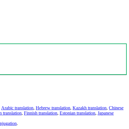
,
Arabic translation
,
Hebrew translation
,
Kazakh translation
,
Chinese
 translation
,
Finnish translation
,
Estonian translation
,
Japanese
njugation
.