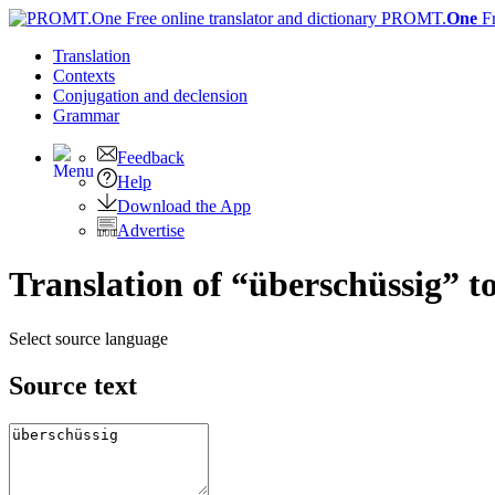
PROMT.
One
F
Translation
Contexts
Conjugation
and declension
Grammar
Feedback
Help
Download the App
Advertise
Translation of “überschüssig” t
Select source language
Source text