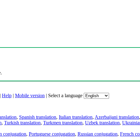
.
|
Help
|
Mobile version
|
Select a language
anslation
,
Spanish translation
,
Italian translation
,
Azerbaijani translation
n
,
Turkish translation
,
Turkmen translation
,
Uzbek translation
,
Ukrainian
an conjugation
,
Portuguese conjugation
,
Russian conjugation
,
French co