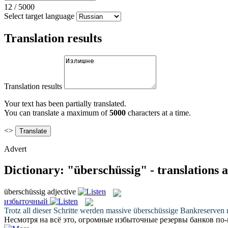
12
/
5000
Select target language
Translation results
Translation results
Your text has been partially translated.
You can translate a maximum of
5000
characters at a time.
<>
Advert
Dictionary: "überschüssig" - translations
überschüssig
adjective
избыточный
Trotz all dieser Schritte werden massive
überschüssige
Bankreserven n
Несмотря на всё это, огромные
избыточные
резервы банков по-