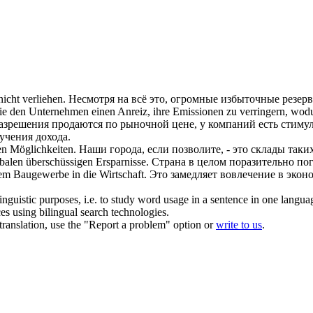
icht verliehen.
Несмотря на всё это, огромные
избыточные
резерв
 sie den Unternehmen einen Anreiz, ihre Emissionen zu verringern, wod
азрешения продаются по рыночной цене, у компаний есть стимул
учения дохода.
en
Möglichkeiten.
Наши города, если позволите, - это склады таки
obalen
überschüssigen
Ersparnisse.
Страна в целом поразительно по
m Baugewerbe in die Wirtschaft.
Это замедляет вовлечение в эко
inguistic purposes, i.e. to study word usage in a sentence in one langua
ces using bilingual search technologies.
r translation, use the "Report a problem" option or
write to us
.