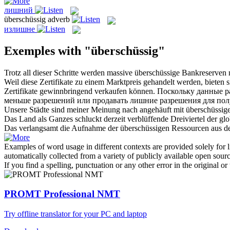
лишний
überschüssig
adverb
излишне
Exemples with "überschüssig"
Trotz all dieser Schritte werden massive
überschüssige
Bankreserven n
Weil diese Zertifikate zu einem Marktpreis gehandelt werden, bieten
Zertifikate gewinnbringend verkaufen können.
Поскольку данные р
меньше разрешений или продавать
лишние
разрешения для пол
Unsere Städte sind meiner Meinung nach angehäuft mit
überschüssig
Das Land als Ganzes schluckt derzeit verblüffende Dreiviertel der gl
Das verlangsamt die Aufnahme der
überschüssigen
Ressourcen aus de
Examples of word usage in different contexts are provided solely for l
automatically collected from a variety of publicly available open sour
If you find a spelling, punctuation or any other error in the original o
PROMT Professional NMT
Try offline translator for your PC and laptop