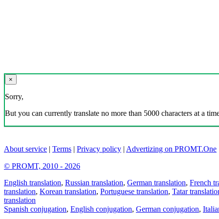
×
Sorry,
But you can currently translate no more than 5000 characters at a time
About service
|
Terms
|
Privacy policy
|
Advertizing on PROMT.One
© PROMT, 2010 - 2026
English translation
,
Russian translation
,
German translation
,
French tr
translation
,
Korean translation
,
Portuguese translation
,
Tatar translatio
translation
Spanish conjugation
,
English conjugation
,
German conjugation
,
Itali