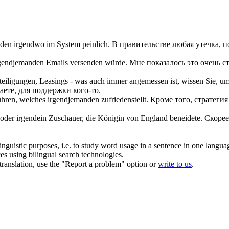
nden
irgendwo im System peinlich.
В правительстве любая утечка, 
gendjemanden
Emails versenden würde.
Мне показалось это очень 
eteiligungen, Leasings - was auch immer angemessen ist, wissen Sie, u
наете, для поддержки
кого-то
.
ühren, welches
irgendjemanden
zufriedenstellt.
Кроме того, стратегия
 oder irgendein Zuschauer, die Königin von England beneidete.
Скорее
inguistic purposes, i.e. to study word usage in a sentence in one langua
ces using bilingual search technologies.
r translation, use the "Report a problem" option or
write to us
.