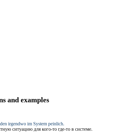
ons and examples
nden
irgendwo im System peinlich.
иятную ситуацию для
кого-то
где-то в системе.