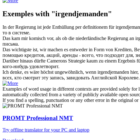
Exemples with "irgendjemanden"
In der Regierung ist jede Enthüllung per definitionem für
irgendjema
то в системе.
Das kam mir komisch vor, als ob die niederländische Regierung an
ir
письма.
Das wichtigste ist, wir machen es entweder in Form von Krediten, B
помощью кредитов, акций, аренды - всего, что подходит для, з
Darüber hinaus dürfte Camerons Strategie kaum zu einem Ergebnis f
кого-нибудь удовлетворит.
Ich denke, es wäre höchst ungewöhnlich, wenn
irgendjemanden
hier,
всех, кто смотрит эту запись, завидовать Английской Королеве.
Examples of word usage in different contexts are provided solely for l
automatically collected from a variety of publicly available open sour
If you find a spelling, punctuation or any other error in the original o
PROMT Professional NMT
Try offline translator for your PC and laptop