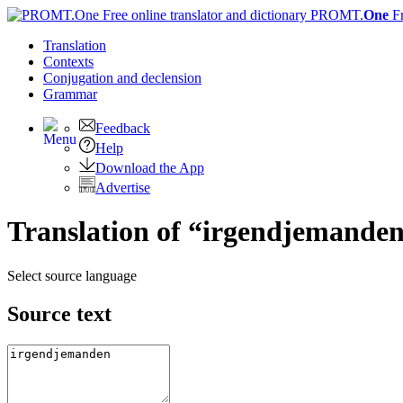
PROMT.
One
F
Translation
Contexts
Conjugation
and declension
Grammar
Feedback
Help
Download the App
Advertise
Translation of “irgendjemanden
Select source language
Source text