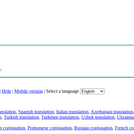
.
|
Help
|
Mobile version
|
Select a language
anslation
,
Spanish translation
,
Italian translation
,
Azerbaijani translation
n
,
Turkish translation
,
Turkmen translation
,
Uzbek translation
,
Ukrainian
an conjugation
,
Portuguese conjugation
,
Russian conjugation
,
French co