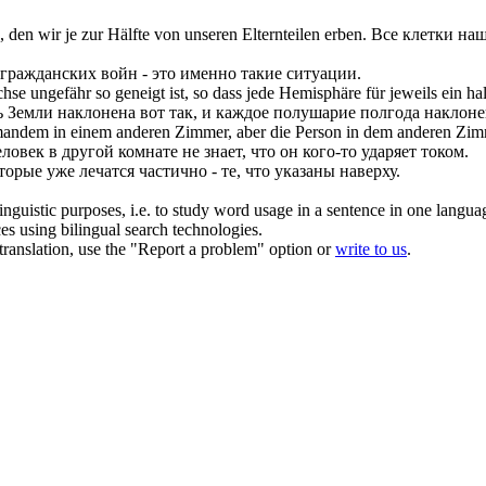
n, den wir
je zur Hälfte
von unseren Elternteilen erben.
Все клетки наш
гражданских войн - это именно такие ситуации.
chse ungefähr so geneigt ist, so dass jede Hemisphäre für jeweils ein h
 Земли наклонена вот так, и каждое полушарие полгода наклонен
ndem in einem anderen Zimmer, aber die Person in dem anderen Zimmer
ловек в другой комнате не знает, что он кого-то ударяет током.
орые уже лечатся частично - те, что указаны наверху.
inguistic purposes, i.e. to study word usage in a sentence in one langua
ces using bilingual search technologies.
r translation, use the "Report a problem" option or
write to us
.