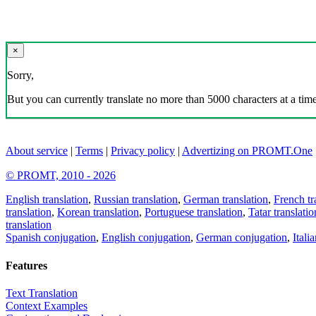
×
Sorry,
But you can currently translate no more than 5000 characters at a time
About service
|
Terms
|
Privacy policy
|
Advertizing on PROMT.One
© PROMT, 2010 - 2026
English translation
,
Russian translation
,
German translation
,
French tr
translation
,
Korean translation
,
Portuguese translation
,
Tatar translatio
translation
Spanish conjugation
,
English conjugation
,
German conjugation
,
Itali
Features
Text Translation
Context Examples