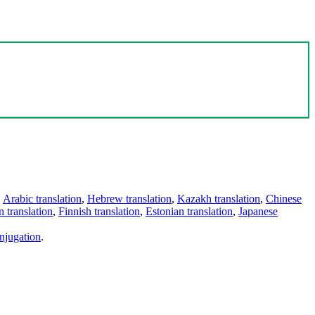
,
Arabic translation
,
Hebrew translation
,
Kazakh translation
,
Chinese
 translation
,
Finnish translation
,
Estonian translation
,
Japanese
njugation
.