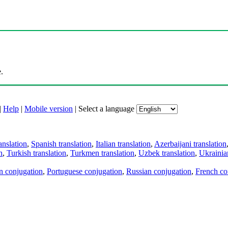
.
|
Help
|
Mobile version
|
Select a language
anslation
,
Spanish translation
,
Italian translation
,
Azerbaijani translation
n
,
Turkish translation
,
Turkmen translation
,
Uzbek translation
,
Ukrainian
an conjugation
,
Portuguese conjugation
,
Russian conjugation
,
French co