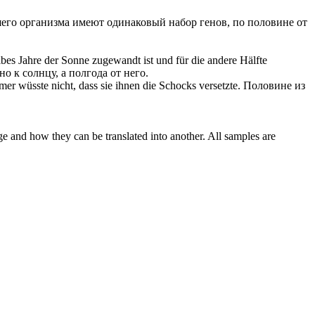
его организма имеют одинаковый набор генов, по половине от
albes Jahre der Sonne zugewandt ist und für die andere
Hälfte
о к солнцу, а полгода от него.
 wüsste nicht, dass sie ihnen die Schocks versetzte.
Половине
из
ge and how they can be translated into another. All samples are