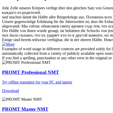
Jede Zelle unseres Körpers verfügt über den gleichen Satz von Gene
каждого из родителей.
und machen damit die
Hälfte
aller Bürgerkriege aus.
Половина
всех 
Unsere gegenwärtige Erklärung für die Jahreszeiten ist, dass die Erda
abgewandt.
Мы сейчас объясняем смену времен года тем, что ось
Der
Hälfte
von ihnen wurde gesagt, sie bekämen die Schocks von jema
них было сказано, что их ударяет кто-то в другой комнате, но че
Einige sind bereits teilweise verfügbar, die in der oberen
Hälfte
.
Некот
Examples of word usage in different contexts are provided solely for l
automatically collected from a variety of publicly available open sour
If you find a spelling, punctuation or any other error in the original o
PROMT Professional NMT
Try offline translator for your PC and laptop
Download
PROMT Master NMT