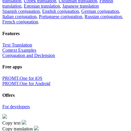
translation
,
Uzbek translation
,
Ukrainian translation
,
Finnish
translation
,
Estonian translation
,
Japanese translation
Spanish conjugation
,
English conjugation
,
German conjugation
,
Italian conjugation
,
Portuguese conjugation
,
Russian conjugation
,
French conjugation
.
Features
Text Translation
Context Examples
Conjugation and Declension
Free apps
PROMT.One for iOS
PROMT.One for Android
Offers
For developers
Copy text
Copy translation