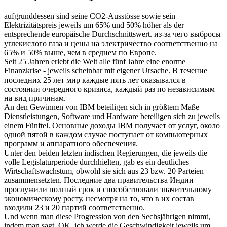
aufgrunddessen sind seine CO2-Ausstösse sowie sein
Elektrizitätspreis
jeweils
um 65% und 50% höher als der
entsprechende europäische Durchschnittswert.
из-за чего выбросы
углекислого газа и цены на электричество
соответственно
на
65% и 50% выше, чем в среднем по Европе.
Seit 25 Jahren erlebt die Welt alle fünf Jahre eine enorme
Finanzkrise -
jeweils
scheinbar mit eigener Ursache.
В течение
последних 25 лет мир каждые пять лет оказывался в
состоянии очередного кризиса,
каждый раз
по независимым
на вид причинам.
An den Gewinnen von IBM beteiligen sich in größtem Maße
Dienstleistungen, Software und Hardware beteiligen sich zu
jeweils
einem Fünftel.
Основные доходы IBM получает от услуг, около
одной пятой
в каждом случае
поступает от компьютерных
программ и аппаратного обеспечения.
Unter den beiden letzten indischen Regierungen, die
jeweils
die
volle Legislaturperiode durchhielten, gab es ein deutliches
Wirtschaftswachstum, obwohl sie sich aus 23 bzw. 20 Parteien
zusammensetzten.
Последние два правительства Индии
прослужили полный срок и способствовали значительному
экономическому росту, несмотря на то, что в их состав
входили 23 и 20 партий
соответственно
.
Und wenn man diese Progression von den Sechsjährigen nimmt,
indem man sagt, OK, ich werde die Geschwindigkeit
jeweils
um