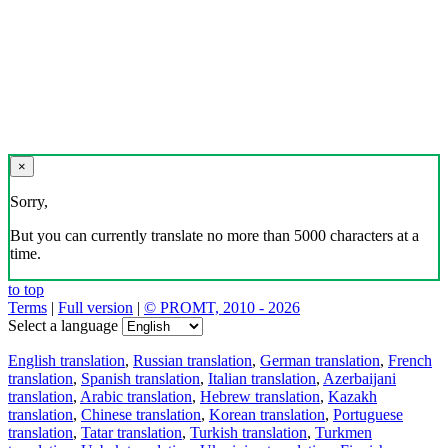
×
Sorry,
But you can currently translate no more than 5000 characters at a
time.
to top
Terms
|
Full version
|
© PROMT, 2010 - 2026
Select a language
English translation
,
Russian translation
,
German translation
,
French
translation
,
Spanish translation
,
Italian translation
,
Azerbaijani
translation
,
Arabic translation
,
Hebrew translation
,
Kazakh
translation
,
Chinese translation
,
Korean translation
,
Portuguese
translation
,
Tatar translation
,
Turkish translation
,
Turkmen