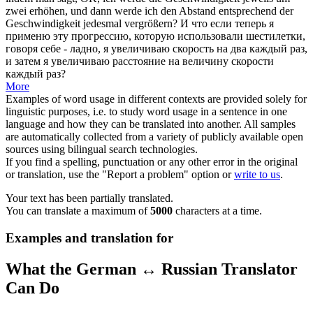
zwei erhöhen, und dann werde ich den Abstand entsprechend der
Geschwindigkeit jedesmal vergrößern?
И что если теперь я
применю эту прогрессию, которую использовали шестилетки,
говоря себе - ладно, я увеличиваю скорость на два
каждый раз
,
и затем я увеличиваю расстояние на величину скорости
каждый раз?
More
Examples of word usage in different contexts are provided solely for
linguistic purposes, i.e. to study word usage in a sentence in one
language and how they can be translated into another. All samples
are automatically collected from a variety of publicly available open
sources using bilingual search technologies.
If you find a spelling, punctuation or any other error in the original
or translation, use the "Report a problem" option or
write to us
.
Your text has been partially translated.
You can translate a maximum of
5000
characters at a time.
Examples and translation for
What the German ↔ Russian Translator
Can Do