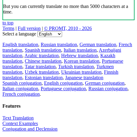
But you can currently translate no more than 5000 characters at a
time.
to top
Terms
|
Full version
|
© PROMT, 2010 - 2026
Select a language
English translation
,
Russian translation
,
German translation
,
French
translation
,
Spanish translation
,
Italian translation
,
Azerbaijani
translation
,
Arabic translation
,
Hebrew translation
,
Kazakh
translation
,
Chinese translation
,
Korean translation
,
Portuguese
translation
,
Tatar translation
,
Turkish translation
,
Turkmen
translation
,
Uzbek translation
,
Ukrainian translation
,
Finnish
translation
,
Estonian translation
,
Japanese translation
Spanish conjugation
,
English conjugation
,
German conjugation
,
Italian conjugation
,
Portuguese conjugation
,
Russian conjugation
,
French conjugation
.
Features
Text Translation
Context Examples
Conjugation and Declension