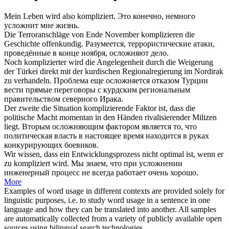
Mein Leben wird also
kompliziert
.
Это конечно, немного
усложнит
мне жизнь.
Die Terroranschläge von Ende November
komplizieren
die
Geschichte offenkundig.
Разумеется, террористические атаки,
проведённые в конце ноября,
осложняют
дело.
Noch
komplizierter
wird die Angelegenheit durch die Weigerung
der Türkei direkt mit der kurdischen Regionalregierung im Nordirak
zu verhandeln.
Проблема еще
осложняется
отказом Турции
вести прямые переговоры с курдским региональным
правительством северного Ирака.
Der zweite die Situation
komplizierende
Faktor ist, dass die
politische Macht momentan in den Händen rivalisierender Milizen
liegt.
Вторым
осложняющим
фактором является то, что
политическая власть в настоящее время находится в руках
конкурирующих боевиков.
Wir wissen, dass ein Entwicklungsprozess nicht optimal ist, wenn er
zu
kompliziert
wird.
Мы знаем, что при
усложнении
инженерный процесс не всегда работает очень хорошо.
More
Examples of word usage in different contexts are provided solely for
linguistic purposes, i.e. to study word usage in a sentence in one
language and how they can be translated into another. All samples
are automatically collected from a variety of publicly available open
sources using bilingual search technologies.