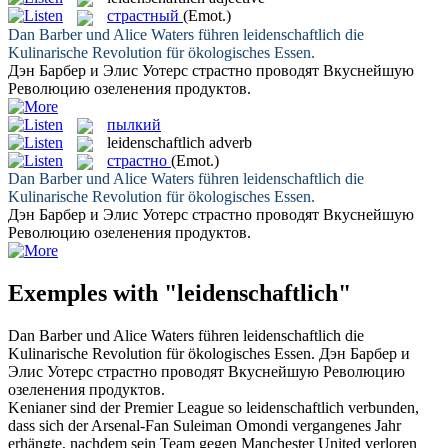
страстный
(Emot.)
Dan Barber und Alice Waters führen
leidenschaftlich
die
Kulinarische Revolution für ökologisches Essen.
Дэн Барбер и Элис Уотерс
страстно
проводят Вкуснейшую
Революцию озеленения продуктов.
пылкий
leidenschaftlich
adverb
страстно
(Emot.)
Dan Barber und Alice Waters führen
leidenschaftlich
die
Kulinarische Revolution für ökologisches Essen.
Дэн Барбер и Элис Уотерс
страстно
проводят Вкуснейшую
Революцию озеленения продуктов.
Exemples with "leidenschaftlich"
Dan Barber und Alice Waters führen
leidenschaftlich
die
Kulinarische Revolution für ökologisches Essen.
Дэн Барбер и
Элис Уотерс
страстно
проводят Вкуснейшую Революцию
озеленения продуктов.
Kenianer sind der Premier League so
leidenschaftlich
verbunden,
dass sich der Arsenal-Fan Suleiman Omondi vergangenes Jahr
erhängte, nachdem sein Team gegen Manchester United verloren