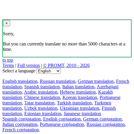
×
Sorry,
But you can currently translate no more than 5000 characters at a
time.
to top
Terms
|
Full version
|
© PROMT, 2010 - 2026
Select a language
English translation
,
Russian translation
,
German translation
,
French
translation
,
Spanish translation
,
Italian translation
,
Azerbaijani
translation
,
Arabic translation
,
Hebrew translation
,
Kazakh
translation
,
Chinese translation
,
Korean translation
,
Portuguese
translation
,
Tatar translation
,
Turkish translation
,
Turkmen
translation
,
Uzbek translation
,
Ukrainian translation
,
Finnish
translation
,
Estonian translation
,
Japanese translation
Spanish conjugation
,
English conjugation
,
German conjugation
,
Italian conjugation
,
Portuguese conjugation
,
Russian conjugation
,
French conjugation
.