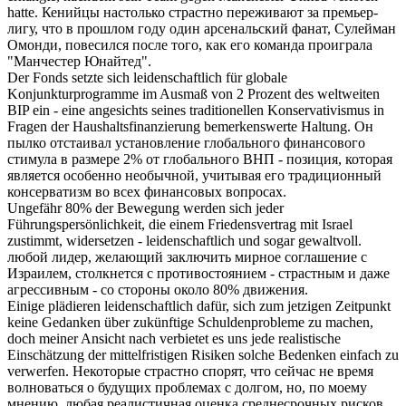
hatte.
Кенийцы настолько
страстно
переживают за премьер-
лигу, что в прошлом году один арсенальский фанат, Сулейман
Омонди, повесился после того, как его команда проиграла
"Манчестер Юнайтед".
Der Fonds setzte sich
leidenschaftlich
für globale
Konjunkturprogramme im Ausmaß von 2 Prozent des weltweiten
BIP ein - eine angesichts seines traditionellen Konservativismus in
Fragen der Haushaltsfinanzierung bemerkenswerte Haltung.
Он
пылко
отстаивал установление глобального финансового
стимула в размере 2% от глобального ВНП - позиция, которая
является особенно необычной, учитывая его традиционный
консерватизм во всех финансовых вопросах.
Ungefähr 80% der Bewegung werden sich jeder
Führungspersönlichkeit, die einem Friedensvertrag mit Israel
zustimmt, widersetzen -
leidenschaftlich
und sogar gewaltvoll.
любой лидер, желающий заключить мирное соглашение с
Израилем, столкнется с противостоянием -
страстным
и даже
агрессивным - со стороны около 80% движения.
Einige plädieren
leidenschaftlich
dafür, sich zum jetzigen Zeitpunkt
keine Gedanken über zukünftige Schuldenprobleme zu machen,
doch meiner Ansicht nach verbietet es uns jede realistische
Einschätzung der mittelfristigen Risiken solche Bedenken einfach zu
verwerfen.
Некоторые
страстно
спорят, что сейчас не время
волноваться о будущих проблемах с долгом, но, по моему
мнению, любая реалистичная оценка среднесрочных рисков