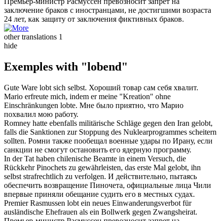
Премьер-министр Расмуссен
превозносит
запрет на
заключение браков с иностранцами, не достигшими возраста
24 лет, как защиту от заключения фиктивных браков.
other translations
1
hide
Exemples with "lobend"
Gute Ware
lobt
sich selbst.
Хороший товар сам себя
хвалит
.
Mario erfreute mich, indem er meine "Kreation" ohne
Einschränkungen
lobte
.
Мне было приятно, что Марио
похвалил
мою работу.
Romney hatte ebenfalls militärische Schläge gegen den Iran
gelobt
,
falls die Sanktionen zur Stoppung des Nuklearprogrammes scheitern
sollten.
Ромни также
пообещал
военные удары по Ирану, если
санкции не смогут остановить его ядерную программу.
In der Tat haben chilenische Beamte in einem Versuch, die
Rückkehr Pinochets zu gewährleisten, das erste Mal
gelobt
, ihn
selbst strafrechtlich zu verfolgen.
И действительно, пытаясь
обеспечить возвращение Пиночета, официальные лица Чили
впервые приняли
обещание
судить его в местных судах.
Premier Rasmussen
lobt
ein neues Einwanderungsverbot für
ausländische Ehefrauen als ein Bollwerk gegen Zwangsheirat.
Премьер-министр Расмуссен
превозносит
запрет на