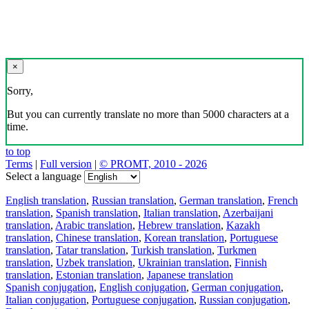
×
Sorry,
But you can currently translate no more than 5000 characters at a
time.
to top
Terms
|
Full version
|
© PROMT, 2010 - 2026
Select a language
English translation
,
Russian translation
,
German translation
,
French
translation
,
Spanish translation
,
Italian translation
,
Azerbaijani
translation
,
Arabic translation
,
Hebrew translation
,
Kazakh
translation
,
Chinese translation
,
Korean translation
,
Portuguese
translation
,
Tatar translation
,
Turkish translation
,
Turkmen
translation
,
Uzbek translation
,
Ukrainian translation
,
Finnish
translation
,
Estonian translation
,
Japanese translation
Spanish conjugation
,
English conjugation
,
German conjugation
,
Italian conjugation
,
Portuguese conjugation
,
Russian conjugation
,