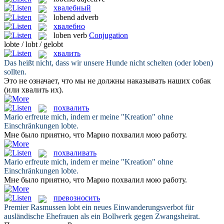
хвалебный
lobend
adverb
хвалебно
loben
verb
Conjugation
lobte / lobt / gelobt
хвалить
Das heißt nicht, dass wir unsere Hunde nicht schelten (oder
loben
)
sollten.
Это не означает, что мы не должны наказывать наших собак
(или
хвалить
их).
похвалить
Mario erfreute mich, indem er meine "Kreation" ohne
Einschränkungen
lobte
.
Мне было приятно, что Марио
похвалил
мою работу.
похваливать
Mario erfreute mich, indem er meine "Kreation" ohne
Einschränkungen
lobte
.
Мне было приятно, что Марио
похвалил
мою работу.
превозносить
Premier Rasmussen
lobt
ein neues Einwanderungsverbot für
ausländische Ehefrauen als ein Bollwerk gegen Zwangsheirat.