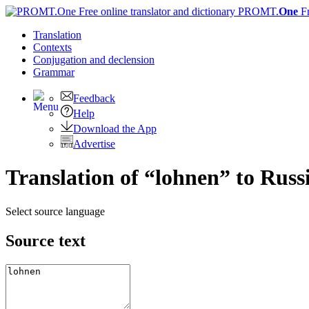
PROMT.
One
F
Translation
Contexts
Conjugation
and declension
Grammar
Feedback
Help
Download the App
Advertise
Translation of “lohnen” to Russ
Select source language
Source text