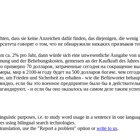
ten, dass sie keine Anzeichen dafür finden, das diejenigen, die wenig B
итета говорят о том, что не обнаружили никаких признаков того,
 ca. 2% pro Jahr, dann würde sich eine unwesentliche Ausgabe von 
mung und der Behebungskosten, gemessen an der Kaufkraft des Jahres
то примерно 70 долларов, затраченные сегодня на сокращение вы
ы, мир в 2100-м году будет на 500 долларов богаче, чем сегодн
, um Frieden und Sicherheit zu erhalten - wie die Befürworter behaupte
видно, если бы это военное предприятие было бы в действитель
гандируют, - и если бы оно оказалось на самом деле таким успешн
inguistic purposes, i.e. to study word usage in a sentence in one langua
ces using bilingual search technologies.
r translation, use the "Report a problem" option or
write to us
.