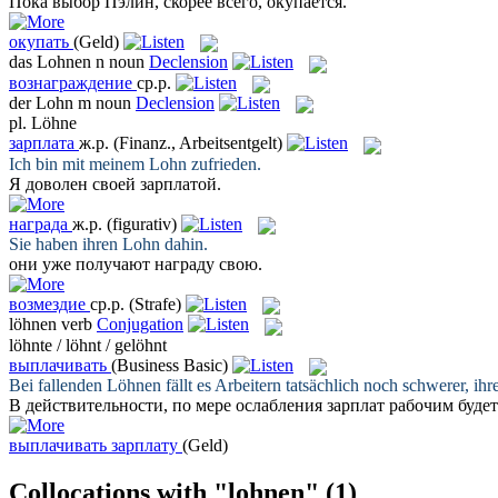
Пока выбор Пэлин, скорее всего,
окупается
.
окупать
(Geld)
das
Lohnen
n
noun
Declension
вознаграждение
ср.р.
der
Lohn
m
noun
Declension
pl.
Löhne
зарплата
ж.р.
(Finanz., Arbeitsentgelt)
Ich bin mit meinem
Lohn
zufrieden.
Я доволен своей
зарплатой
.
награда
ж.р.
(figurativ)
Sie haben ihren
Lohn
dahin.
они уже получают
награду
свою.
возмездие
ср.р.
(Strafe)
löhnen
verb
Conjugation
löhnte / löhnt / gelöhnt
выплачивать
(Business Basic)
Bei fallenden
Löhnen
fällt es Arbeitern tatsächlich noch schwerer, 
В действительности, по мере ослабления зарплат рабочим буде
выплачивать зарплату
(Geld)
Collocations with "lohnen"
(1)