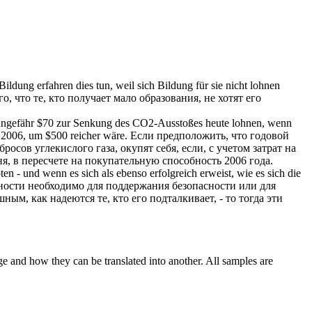
ildung erfahren dies tun, weil sich Bildung für sie nicht
lohnen
 что те, кто получает мало образования, не хотят его
ungefähr $70 zur Senkung des CO2-Ausstoßes heute
lohnen
, wenn
 2006, um $500 reicher wäre.
Если предположить, что годовой
бросов углекислого газа,
окупят
себя, если, с учетом затрат на
я, в пересчете на покупательную способность 2006 года.
n - und wenn es sich als ebenso erfolgreich erweist, wie es sich die
ности необходимо для поддержания безопасности или для
ым, как надеются те, кто его подталкивает, - то тогда эти
ge and how they can be translated into another. All samples are