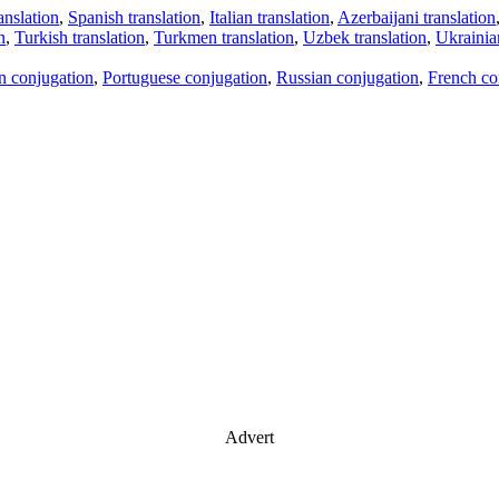
anslation
,
Spanish translation
,
Italian translation
,
Azerbaijani translation
n
,
Turkish translation
,
Turkmen translation
,
Uzbek translation
,
Ukrainian
an conjugation
,
Portuguese conjugation
,
Russian conjugation
,
French co
Advert