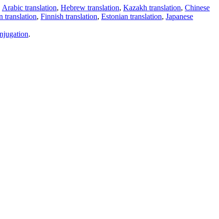
,
Arabic translation
,
Hebrew translation
,
Kazakh translation
,
Chinese
 translation
,
Finnish translation
,
Estonian translation
,
Japanese
njugation
.