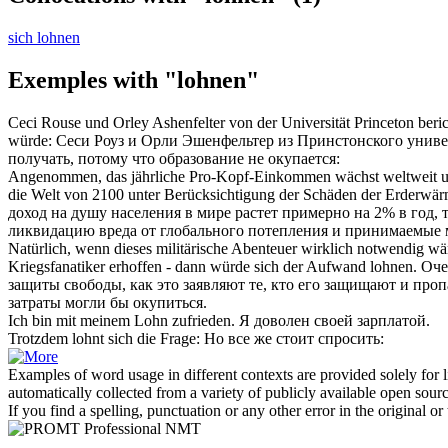
sich lohnen
Exemples with "lohnen"
Ceci Rouse und Orley Ashenfelter von der Universität Princeton berich
würde:
Сеси Роуз и Орли Эшенфельтер из Принстонского универс
получать, потому что образование не
окупается
:
Angenommen, das jährliche Pro-Kopf-Einkommen wächst weltweit um
die Welt von 2100 unter Berücksichtigung der Schäden der Erderwär
доход на душу населения в мире растет примерно на 2% в год, 
ликвидацию вреда от глобального потепления и принимаемые мер
Natürlich, wenn dieses militärische Abenteuer wirklich notwendig wäre
Kriegsfanatiker erhoffen - dann würde sich der Aufwand
lohnen
.
Оче
защиты свободы, как это заявляют те, кто его защищают и пропа
затраты могли бы
окупиться
.
Ich bin mit meinem
Lohn
zufrieden.
Я доволен своей
зарплатой
.
Trotzdem
lohnt sich
die Frage:
Но все же
стоит
спросить:
Examples of word usage in different contexts are provided solely for l
automatically collected from a variety of publicly available open sour
If you find a spelling, punctuation or any other error in the original o