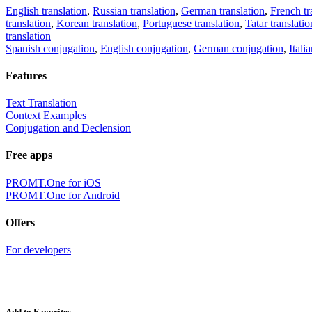
English translation
,
Russian translation
,
German translation
,
French tr
translation
,
Korean translation
,
Portuguese translation
,
Tatar translatio
translation
Spanish conjugation
,
English conjugation
,
German conjugation
,
Itali
Features
Text Translation
Context Examples
Conjugation and Declension
Free apps
PROMT.One for iOS
PROMT.One for Android
Offers
For developers
Add to Favorites