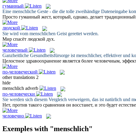
гуманный
Eine
menschliche
Geste - die die tolle zweihändige Dateneingabe kom
Просто
гуманный
жест, который, однако, делает традиционны
людской
Sie wird vom
menschlichen
Geist gerettet werden.
Мир спасёт
людской
дух.
человечный
Ganzheitliche Gesundheitsfürsorge ist
menschlicher
, effektiver und ko
Целостное здравоохранение является более
человечным
, эффе
по-человеческий
other translations
2
hide
menschlich
adverb
по-человечески
Sie werden sich diesem Vergleich verweigern, das ist natürlich und
me
Нет, против такого сравнения он восстанет, и это будет естест
человечно
Exemples with "menschlich"