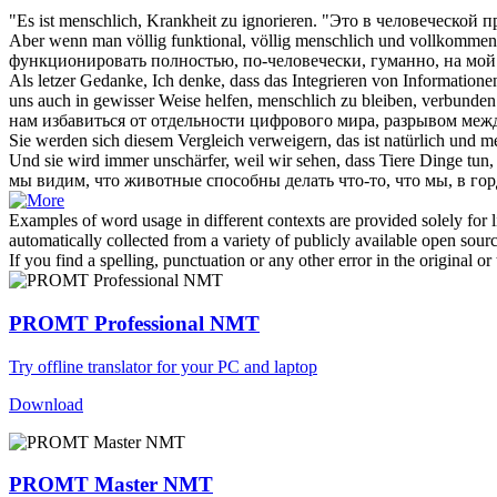
"Es ist
menschlich
, Krankheit zu ignorieren.
"Это в
человеческой
пр
Aber wenn man völlig funktional, völlig
menschlich
und vollkommen m
функционировать полностью, по-человечески,
гуманно
, на мо
Als letzer Gedanke, Ich denke, dass das Integrieren von Informatione
uns auch in gewisser Weise helfen,
menschlich
zu bleiben, verbunden 
нам избавиться от отдельности цифрового мира, разрывом меж
Sie werden sich diesem Vergleich verweigern, das ist natürlich und
me
Und sie wird immer unschärfer, weil wir sehen, dass Tiere Dinge tun,
мы видим, что животные способны делать что-то, что мы, в г
Examples of word usage in different contexts are provided solely for l
automatically collected from a variety of publicly available open sour
If you find a spelling, punctuation or any other error in the original o
PROMT Professional NMT
Try offline translator for your PC and laptop
Download
PROMT Master NMT