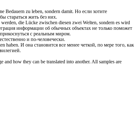
ne Bedauern zu leben, sondern damit.
Но если хотите
бы стараться жить без них.
 zu werden, die Lücke zwischen diesen zwei Welten, sondern es wird
еграция информации об обычных объектах не только поможет
оприкоснуться с реальным миром.
 естественно и
по-человечески
.
ten haben.
И она становится все менее четкой, по мере того, как
вилегией.
ge and how they can be translated into another. All samples are