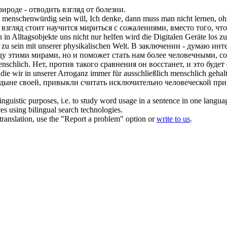
ироде - отводить взгляд от болезни.
enschenwürdig sein will, Ich denke, dann muss man nicht lernen, oh
й взгляд стоит научится мириться с сожалениями, вместо того, что
n in Alltagsobjekte uns nicht nur helfen wird die Digitalen Geräte los
zu sein mit unserer physikalischen Welt.
В заключении - думаю инт
ду этими мирами, но и поможет стать нам более
человечными
, с
nschlich
.
Нет, против такого сравнения он восстанет, и это будет
 die wir in unserer Arroganz immer für ausschließlich
menschlich
gehal
ордыне своей, привыкли считать исключительно
человеческой
при
inguistic purposes, i.e. to study word usage in a sentence in one langua
ces using bilingual search technologies.
r translation, use the "Report a problem" option or
write to us
.