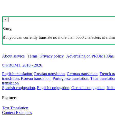
×
Sorry,
But you can currently translate no more than 5000 characters at a time
About service
|
Terms
|
Privacy policy
|
Advertizing on PROMT.One
© PROMT, 2010 - 2026
English translation
,
Russian translation
,
German translation
,
French tr
translation
,
Korean translation
,
Portuguese translation
,
Tatar translatio
translation
Spanish conjugation
,
English conjugation
,
German conjugation
,
Itali
Features
Text Translation
Context Examples