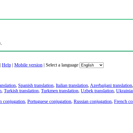
.
|
Help
|
Mobile version
|
Select a language
anslation
,
Spanish translation
,
Italian translation
,
Azerbaijani translation
n
,
Turkish translation
,
Turkmen translation
,
Uzbek translation
,
Ukrainian
an conjugation
,
Portuguese conjugation
,
Russian conjugation
,
French co