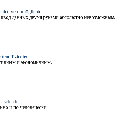
plett verunmöglichte.
й ввод данных двумя руками абсолютно невозможным.
steneffizienter.
ктивным и экономичным.
nschlich
.
венно и
по-человечески
.