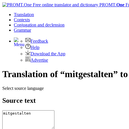
PROMT.
One
F
Translation
Contexts
Conjugation
and declension
Grammar
Feedback
Help
Download the App
Advertise
Translation of “mitgestalten” t
Select source language
Source text