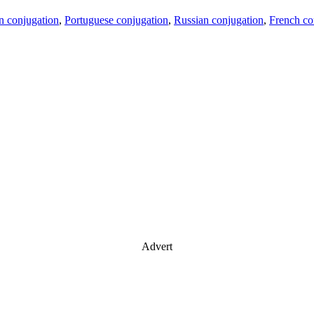
an conjugation
,
Portuguese conjugation
,
Russian conjugation
,
French co
Advert