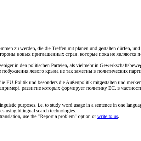
enommen zu werden, die die Treffen
mit
planen und
gestalten
dürfen, und 
стороны новых приглашенных стран, которые пока не являются 
weniger in den politischen Parteien, als vielmehr in Gewerkschaftsbewe
побуждения левого крыла не так заметны в политических парти
 die EU-Politik und besonders die Außenpolitik
mitgestalten
und merken, 
пример), развитие которых формирует политику ЕС, в частност
inguistic purposes, i.e. to study word usage in a sentence in one langua
ces using bilingual search technologies.
r translation, use the "Report a problem" option or
write to us
.