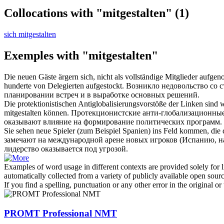
Collocations with "mitgestalten"
(1)
sich mitgestalten
Exemples with "mitgestalten"
Die neuen Gäste ärgern sich, nicht als vollständige Mitglieder aufg
hunderte von Delegierten aufgestockt.
Возникло недовольство со 
планировании встреч и в выработке основных решений.
Die protektionistischen Antiglobalisierungsvorstöße der Linken sind 
mitgestalten
können.
Протекционистские анти-глобализационные 
оказывают влияние на формирование политических программ.
Sie sehen neue Spieler (zum Beispiel Spanien) ins Feld kommen, die
замечают на международной арене новых игроков (Испанию, на
лидерство оказывается под угрозой.
Examples of word usage in different contexts are provided solely for l
automatically collected from a variety of publicly available open sour
If you find a spelling, punctuation or any other error in the original o
PROMT Professional NMT