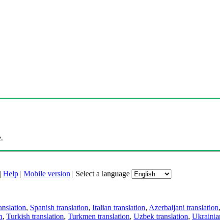
.
|
Help
|
Mobile version
|
Select a language
anslation
,
Spanish translation
,
Italian translation
,
Azerbaijani translation
n
,
Turkish translation
,
Turkmen translation
,
Uzbek translation
,
Ukrainian