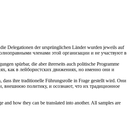
die Delegationen der ursprünglichen Länder wurden jeweils auf
полноправными членами этой организации и не
участвуют
в
gungen spürbar, die aber ihrerseits auch politische Programme
ях, как в лейбористских движениях, но именно они и
dass ihre traditionelle Führungsrolle in Frage gestellt wird.
Они
и, внешнюю политику, и осознают, что их традиционное
ge and how they can be translated into another. All samples are