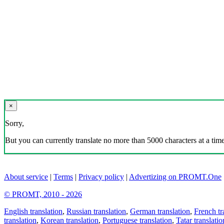
×
Sorry,
But you can currently translate no more than 5000 characters at a time
About service
|
Terms
|
Privacy policy
|
Advertizing on PROMT.One
© PROMT, 2010 - 2026
English translation
,
Russian translation
,
German translation
,
French tr
translation
,
Korean translation
,
Portuguese translation
,
Tatar translatio