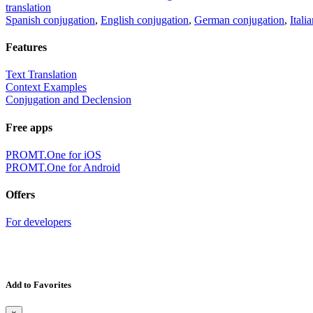
translation
Spanish conjugation
,
English conjugation
,
German conjugation
,
Itali
Features
Text Translation
Context Examples
Conjugation and Declension
Free apps
PROMT.One for iOS
PROMT.One for Android
Offers
For developers
Add to Favorites