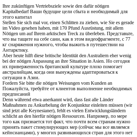
Ihre zukünftigen Vertriebsziele sowie den dafür
nötigen
Kapitalbedarf
Ваши будущие цели сбыта и
необходимый
для
этого капитал
Stellen Sie sich mal vor, einen Schlitten zu ziehen, wie Sie es gerade
im Video gesehen haben, mit 170 Pfund Ausrüstung, mit allem
Nötigen
um auf Ihrem arktischen Treck zu überleben.
Представьте,
что вы тащите на себе сани, как в этом видеофрагменте, c 77
кг снаряжения
нужного
, чтобы выжить в путешествии на
Антарктику.
Aber heute hilft diese britische Identität den Australiern eher wenig
bei der
nötigen
Anpassung an ihre Situation in Asien.
Но сегодня
их приверженность британской культуре плохо помогает
австралийцам, когда они
вынуждены
адаптироваться к
ситуации в Азии.
Fordern Sie bitte die
nötigen
Weisungen vom Kunden an
Пожалуйста, требуйте от клиентов выполнение
необходимых
предписаний
Denn während etwa anerkannt wird, dass fast alle Länder
Maßnahmen zu Ankurbelung der Konjunktur einleiten müssen (wir
sind jetzt alle Keynesianer), fehlt es vielen Entwicklungsländern
schlicht an den hierfür
nötigen
Ressourcen.
Например, по мере
того как признается тот факт, что почти всем странам
нужно
принять пакет стимулирующих мер (сейчас мы все являемся
кейнсианцами), у многих развивающихся стран для этого нет