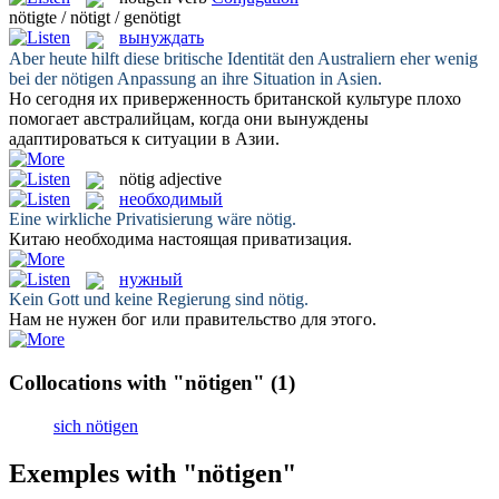
nötigte / nötigt / genötigt
вынуждать
Aber heute hilft diese britische Identität den Australiern eher wenig
bei der
nötigen
Anpassung an ihre Situation in Asien.
Но сегодня их приверженность британской культуре плохо
помогает австралийцам, когда они
вынуждены
адаптироваться к ситуации в Азии.
nötig
adjective
необходимый
Eine wirkliche Privatisierung wäre
nötig
.
Китаю
необходима
настоящая приватизация.
нужный
Kein Gott und keine Regierung sind
nötig
.
Нам не
нужен
бог или правительство для этого.
Collocations with "nötigen"
(1)
sich nötigen
Exemples with "nötigen"