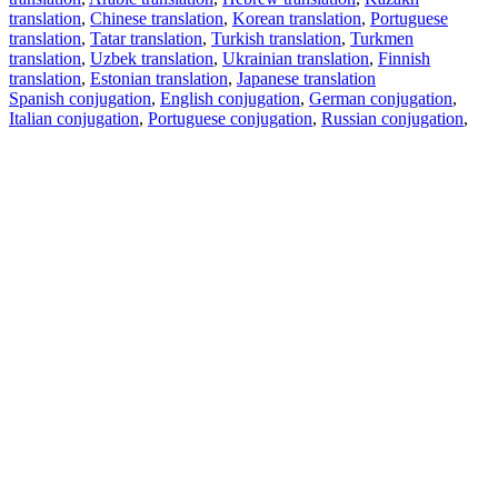
translation
,
Chinese translation
,
Korean translation
,
Portuguese
translation
,
Tatar translation
,
Turkish translation
,
Turkmen
translation
,
Uzbek translation
,
Ukrainian translation
,
Finnish
translation
,
Estonian translation
,
Japanese translation
Spanish conjugation
,
English conjugation
,
German conjugation
,
Italian conjugation
,
Portuguese conjugation
,
Russian conjugation
,
French conjugation
.
Features
Text Translation
Context Examples
Conjugation and Declension
Free apps
PROMT.One for iOS
PROMT.One for Android
Offers
For developers