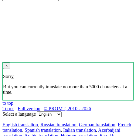
×
Sorry,
But you can currently translate no more than 5000 characters at a
time.
to top
Terms
|
Full version
|
© PROMT, 2010 - 2026
Select a language
English translation
,
Russian translation
,
German translation
,
French
translation
,
Spanish translation
,
Italian translation
,
Azerbaijani
translation
,
Arabic translation
,
Hebrew translation
,
Kazakh