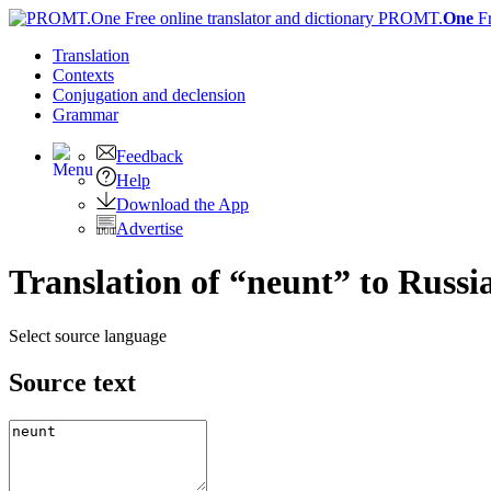
PROMT.
One
F
Translation
Contexts
Conjugation
and declension
Grammar
Feedback
Help
Download the App
Advertise
Translation of “neunt” to Russi
Select source language
Source text