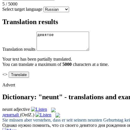
5
/
5000
Select target language
Translation results
Translation results
Your text has been partially translated.
You can translate a maximum of
5000
characters at a time.
<>
Advert
Dictionary: "neunt" - translations and ex
neunt
adjective
девятый
(OrdZ.)
Sie müssen aber verstehen, dass er seit seinem
neunten
Geburtstag ke
Однако нужно помнить, что со своего
девятого
дня рождения он