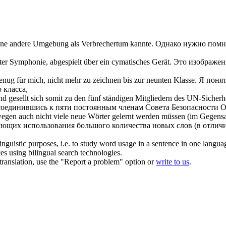
ine andere Umgebung als Verbrechertum kannte.
Однако нужно помни
ter
Symphonie, abgespielt über ein cymatisches Gerät.
Это изображен
enug für mich, nicht mehr zu zeichnen bis zur
neunten
Klasse.
Я понят
о
класса,
gesellt sich somit zu den fünf ständigen Mitgliedern des UN-Sicherheit
соединившись к пяти постоянным членам Совета Безопасности 
gen auch nicht viele neue Wörter gelernt werden müssen (im Gegensa
бующих использования большого количества новых слов (в отличи
inguistic purposes, i.e. to study word usage in a sentence in one langua
ces using bilingual search technologies.
r translation, use the "Report a problem" option or
write to us
.