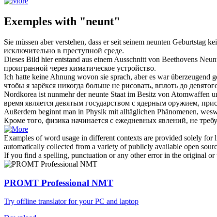
Exemples with "neunt"
Sie müssen aber verstehen, dass er seit seinem
neunten
Geburtstag ke
исключительно в преступной среде.
Dieses Bild hier entstand aus einem Ausschnitt von Beethovens
Neun
проигранной через киматическое устройство.
Ich hatte keine Ahnung wovon sie sprach, aber es war überzeugend g
чтобы я зарёкся никогда больше не рисовать, вплоть до
девятог
Nordkorea ist nunmehr der
neunte
Staat im Besitz von Atomwaffen und 
время является
девятым
государством с ядерным оружием, при
Außerdem beginnt man in Physik mit alltäglichen Phänomenen, weswe
Кроме того, физика начинается с ежедневных явлений, не тре
Examples of word usage in different contexts are provided solely for l
automatically collected from a variety of publicly available open sour
If you find a spelling, punctuation or any other error in the original o
PROMT Professional NMT
Try offline translator for your PC and laptop