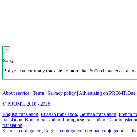
×
Sorry,
But you can currently translate no more than 5000 characters at a time
About service
|
Terms
|
Privacy policy
|
Advertizing on PROMT.One
© PROMT, 2010 - 2026
English translation
,
Russian translation
,
German translation
,
French tr
translation
,
Korean translation
,
Portuguese translation
,
Tatar translatio
translation
Spanish conjugation
,
English conjugation
,
German conjugation
,
Itali