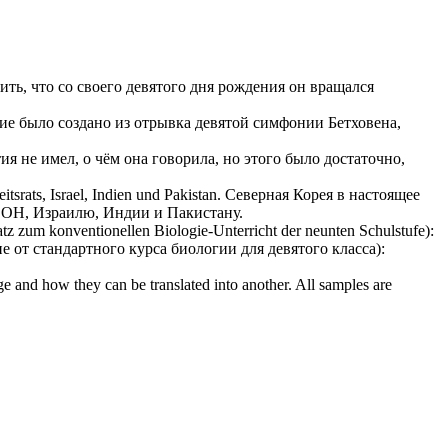
ть, что со своего
девятого
дня рождения он вращался
ие было создано из отрывка
девятой
симфонии Бетховена,
ия не имел, о чём она говорила, но этого было достаточно,
srats, Israel, Indien und Pakistan.
Северная Корея в настоящее
ООН, Израилю, Индии и Пакистану.
tz zum konventionellen Biologie-Unterricht der
neunten
Schulstufe):
е от стандартного курса биологии для
девятого
класса):
ge and how they can be translated into another. All samples are