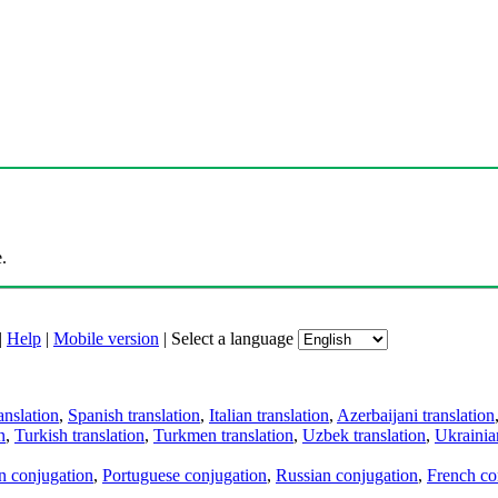
.
|
Help
|
Mobile version
|
Select a language
anslation
,
Spanish translation
,
Italian translation
,
Azerbaijani translation
n
,
Turkish translation
,
Turkmen translation
,
Uzbek translation
,
Ukrainian
an conjugation
,
Portuguese conjugation
,
Russian conjugation
,
French co