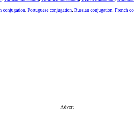
an conjugation
,
Portuguese conjugation
,
Russian conjugation
,
French co
Advert