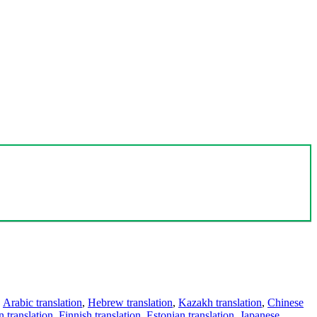
,
Arabic translation
,
Hebrew translation
,
Kazakh translation
,
Chinese
 translation
,
Finnish translation
,
Estonian translation
,
Japanese