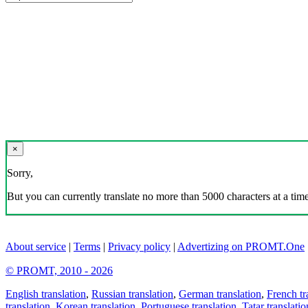
×
Sorry,
But you can currently translate no more than 5000 characters at a time
About service
|
Terms
|
Privacy policy
|
Advertizing on PROMT.One
© PROMT, 2010 - 2026
English translation
,
Russian translation
,
German translation
,
French tr
translation
,
Korean translation
,
Portuguese translation
,
Tatar translatio