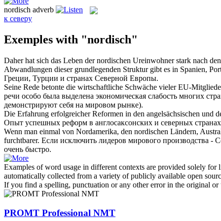
nordisch
adverb
к северу
Exemples with "nordisch"
Daher hat sich das Leben der
nordischen
Ureinwohner stark nach den J
Abwandlungen dieser grundlegenden Struktur gibt es in Spanien, Por
Греции, Турции и странах
Северной
Европы.
Seine Rede betonte die wirtschaftliche Schwäche vieler EU-Mitglied
речи особо была выделена экономическая слабость многих стра
демонстрируют себя на мировом рынке).
Die Erfahrung erfolgreicher Reformen in den angelsächsischen und 
Опыт успешных реформ в англосаксонских и
северных
странах
Wenn man einmal von Nordamerika, den
nordischen
Ländern, Austral
furchtbarer.
Если исключить лидеров мирового производства - 
очень быстро.
Examples of word usage in different contexts are provided solely for l
automatically collected from a variety of publicly available open sour
If you find a spelling, punctuation or any other error in the original o
PROMT Professional NMT