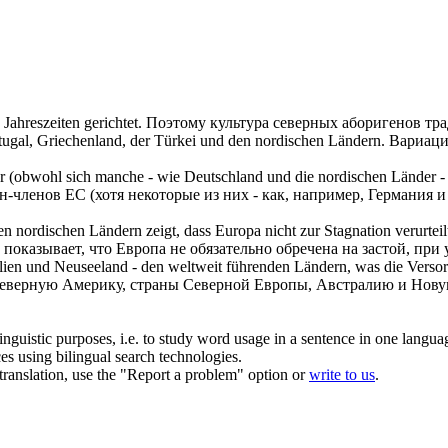
ahreszeiten gerichtet.
Поэтому культура
северных
аборигенов тра
tugal, Griechenland, der Türkei und den
nordischen
Ländern.
Вариаци
er (obwohl sich manche - wie Deutschland und die
nordischen
Länder - 
н-членов ЕС (хотя некоторые из них - как, например, Германия 
den
nordischen
Ländern zeigt, dass Europa nicht zur Stagnation verurteil
 показывает, что Европа не обязательно обречена на застой, при 
ien und Neuseeland - den weltweit führenden Ländern, was die Versorgu
Северную Америку, страны
Северной
Европы, Австралию и Новую
inguistic purposes, i.e. to study word usage in a sentence in one langua
ces using bilingual search technologies.
r translation, use the "Report a problem" option or
write to us
.