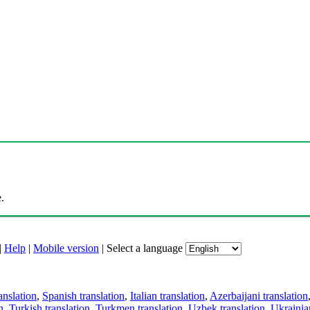
.
|
Help
|
Mobile version
|
Select a language
anslation
,
Spanish translation
,
Italian translation
,
Azerbaijani translation
n
,
Turkish translation
,
Turkmen translation
,
Uzbek translation
,
Ukrainian