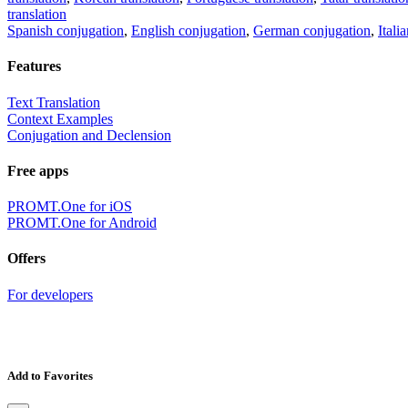
translation
Spanish conjugation
,
English conjugation
,
German conjugation
,
Itali
Features
Text Translation
Context Examples
Conjugation and Declension
Free apps
PROMT.One for iOS
PROMT.One for Android
Offers
For developers
Add to Favorites