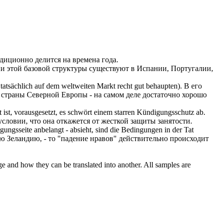
диционно делится на времена года.
и этой базовой структуры существуют в Испании, Португалии,
tatsächlich auf dem weltweiten Markt recht gut behaupten).
В его
и страны
Северной
Европы - на самом деле достаточно хорошо
t ist, vorausgesetzt, es schwört einem starren Kündigungsschutz ab.
условии, что она откажется от жесткой защиты занятости.
ngsseite anbelangt - absieht, sind die Bedingungen in der Tat
 Зеландию, - то "падение нравов" действительно происходит
ge and how they can be translated into another. All samples are