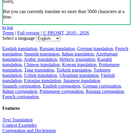
Sorry,
But you can currently translate no more than 5000 characters at a
time.
to top
Terms
|
Full version
|
© PROMT, 2010 - 2026
Select a language
English translation
,
Russian translation
,
German translation
,
French
translation
,
Spanish translation
,
Italian translation
,
Azerbaijani
translation
,
Arabic translation
,
Hebrew translation
,
Kazakh
translation
,
Chinese translation
,
Korean translation
,
Portuguese
translation
,
Tatar translation
,
Turkish translation
,
Turkmen
translation
,
Uzbek translation
,
Ukrainian translation
,
Finnish
translation
,
Estonian translation
,
Japanese translation
Spanish conjugation
,
English conjugation
,
German conjugation
,
Italian conjugation
,
Portuguese conjugation
,
Russian conjugation
,
French conjugation
.
Features
Text Translation
Context Examples
Conjugation and Declension