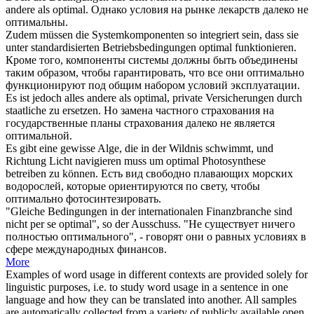
andere als
optimal
.
Однако условия на рынке лекарств далеко не
оптимальны
.
Zudem müssen die Systemkomponenten so integriert sein, dass sie
unter standardisierten Betriebsbedingungen
optimal
funktionieren.
Кроме того, компоненты системы должны быть объединены
таким образом, чтобы гарантировать, что все они
оптимально
функционируют под общим набором условий эксплуатации.
Es ist jedoch alles andere als
optimal
, private Versicherungen durch
staatliche zu ersetzen.
Но замена частного страхования на
государственные планы страхования далеко не является
оптимальной
.
Es gibt eine gewisse Alge, die in der Wildnis schwimmt, und
Richtung Licht navigieren muss um
optimal
Photosynthese
betreiben zu können.
Есть вид свободно плавающих морских
водорослей, которые ориентируются по свету, чтобы
оптимально
фотосинтезировать.
"Gleiche Bedingungen in der internationalen Finanzbranche sind
nicht per se
optimal
", so der Ausschuss.
"Не существует ничего
полностью
оптимального
", - говорят они о равных условиях в
сфере международных финансов.
More
Examples of word usage in different contexts are provided solely for
linguistic purposes, i.e. to study word usage in a sentence in one
language and how they can be translated into another. All samples
are automatically collected from a variety of publicly available open