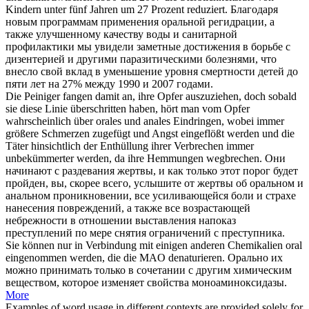
Kindern unter fünf Jahren um 27 Prozent reduziert.
Благодаря
новым программам применения
оральной
регидрации, а
также улучшенному качеству воды и санитарной
профилактики мы увидели заметные достижения в борьбе с
дизентерией и другими паразитическими болезнями, что
внесло свой вклад в уменьшение уровня смертности детей до
пяти лет на 27% между 1990 и 2007 годами.
Die Peiniger fangen damit an, ihre Opfer auszuziehen, doch sobald
sie diese Linie überschritten haben, hört man vom Opfer
wahrscheinlich über
orales
und anales Eindringen, wobei immer
größere Schmerzen zugefügt und Angst eingeflößt werden und die
Täter hinsichtlich der Enthüllung ihrer Verbrechen immer
unbekümmerter werden, da ihre Hemmungen wegbrechen.
Они
начинают с раздевания жертвы, и как только этот порог будет
пройден, вы, скорее всего, услышите от жертвы об
оральном
и
анальном проникновении, все усиливающейся боли и страхе
нанесения повреждений, а также все возрастающей
небрежности в отношении выставления напоказ
преступлений по мере снятия ограничений с преступника.
Sie können nur in Verbindung mit einigen anderen Chemikalien
oral
eingenommen werden, die die MAO denaturieren.
Орально их
можно принимать только в сочетании с другим химическим
веществом, которое изменяет свойства моноаминоксидазы.
More
Examples of word usage in different contexts are provided solely for