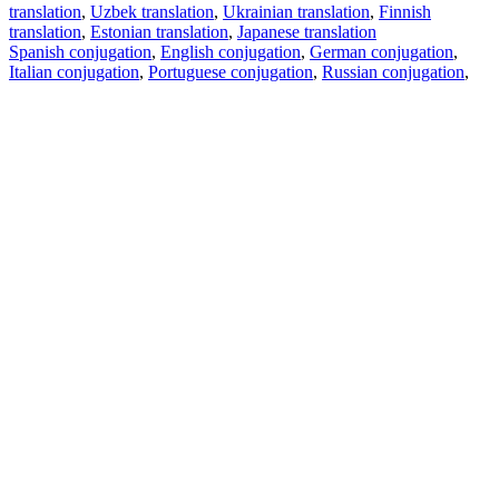
translation
,
Uzbek translation
,
Ukrainian translation
,
Finnish
translation
,
Estonian translation
,
Japanese translation
Spanish conjugation
,
English conjugation
,
German conjugation
,
Italian conjugation
,
Portuguese conjugation
,
Russian conjugation
,
French conjugation
.
Features
Text Translation
Context Examples
Conjugation and Declension
Free apps
PROMT.One for iOS
PROMT.One for Android
Offers
For developers
Copy text