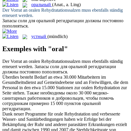
оральный
(Anat., a. Ling)
Der Vorrat an
oralen
Rehydratationssalzen muss ebenfalls ständig
erneuert werden.
Запасы соли для
оральной
регидратации должны постоянно
пополняться.
устный
(mündlich)
Exemples with "oral"
Der Vorrat an
oralen
Rehydratationssalzen muss ebenfalls ständig
erneuert werden.
Запасы соли для
оральной
регидратации
должны постоянно пополняться.
Überdies besteht Bedarf an etwa 30.000 Mitarbeitern im
Gesundheitsdienst auf Gemeindeebene und an Freiwilligen, die dem
Personal in den etwa 15.000 Stationen zur
oralen
Rehydratation zur
Seite stehen.
Также необходимы около 30 000 медико-
санитарных работников и добровольцев, чтобы помочь
сотрудникам примерно 15 000 пунктов
оральной
регидратации.
Dank neuer Programme für
orale
Rehydratation und verbesserte
Wasser- und Sanitärbedingungen haben wir Erfolge bei der
Bekämpfung der Ruhr und anderer parasitärer Erkrankungen erzielt
und damit zwischen 1990 und 2007 die Sterblichkeitsrate von