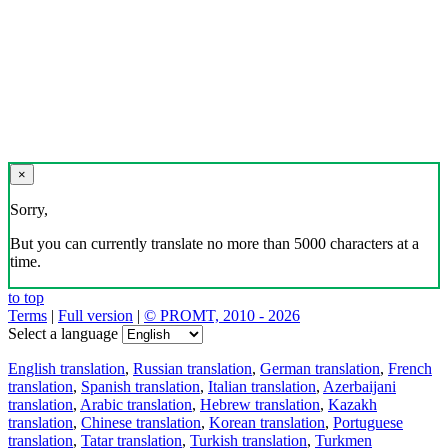
×
Sorry,
But you can currently translate no more than 5000 characters at a
time.
to top
Terms
|
Full version
|
© PROMT, 2010 - 2026
Select a language
English translation
,
Russian translation
,
German translation
,
French
translation
,
Spanish translation
,
Italian translation
,
Azerbaijani
translation
,
Arabic translation
,
Hebrew translation
,
Kazakh
translation
,
Chinese translation
,
Korean translation
,
Portuguese
translation
,
Tatar translation
,
Turkish translation
,
Turkmen